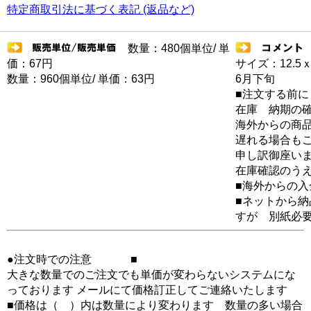
特定商取引法に基づく表記 (返品など)
数量：480個単位/ 単
価：67円
サイズ：12.5ｘ
数量：960個単位/ 単価：63円
6月下旬
■注文する前に
在庫 納期の
海外からの商品
遅れる場合もご
申し訳御座い
在庫確認のう
■海外からの
■ネットから
すが 別紙必
●注文時での注意 ■
大きな数量でのご注文でも単価が変わらないシステムにな
っております メールにて価格訂正してご連絡いたします
■価格は（ ）内は数量により変わります 数量の多い場合