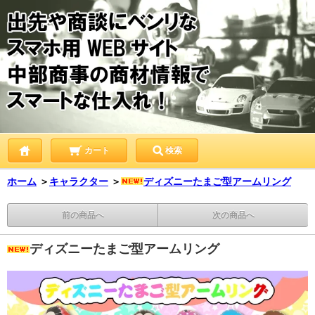
カート
検索
ホーム
＞
キャラクター
＞
ディズニーたまご型アームリング
前の商品へ
次の商品へ
ディズニーたまご型アームリング