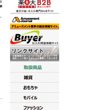
貼
事
し