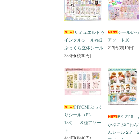
サミュエルトゥ
シールい
インクルシールver2
アソート10
ぷっくら立体シール
213円(税19円)
333円(税30円)
PIYOMIぷっく
りシール（PI-
BE-2118
138） ８種アソー
かぷにぷにわん
ト
んシール２P 
444円(税40円)