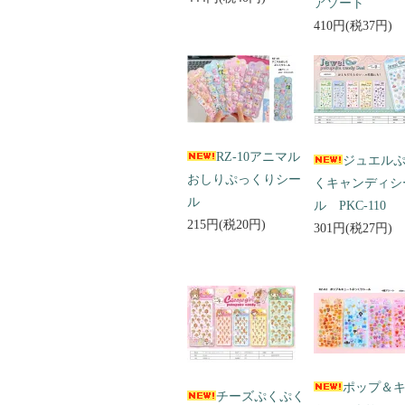
アソート
410円(税37円)
RZ-10アニマル
ジュエル
おしりぷっくりシー
くキャンディシ
ル
ル PKC-110
215円(税20円)
301円(税27円)
ポップ＆
チーズぷくぷく