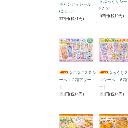
トぷっくりシ
キャンディシール
RZ-02
CGL-824
105円(税10円)
337円(税31円)
ぷにぷに３Ｄシ
ぷっくり
ール１２種アソー
コシール ６種
ト
ート
151円(税14円)
151円(税14円)