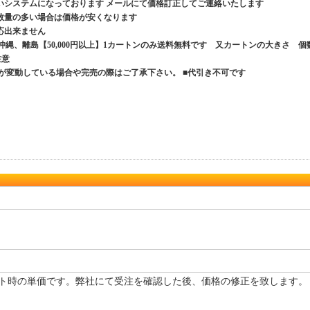
いシステムになっております メールにて価格訂正してご連絡いたします
数量の多い場合は価格が安くなります
応出来ません
、沖縄、離島【50,000円以上】1カートンのみ送料無料です 又カートンの大きさ 個
ご注意
が変動している場合や完売の際はご了承下さい。 ■代引き不可です
ト時の単価です。弊社にて受注を確認した後、価格の修正を致します。