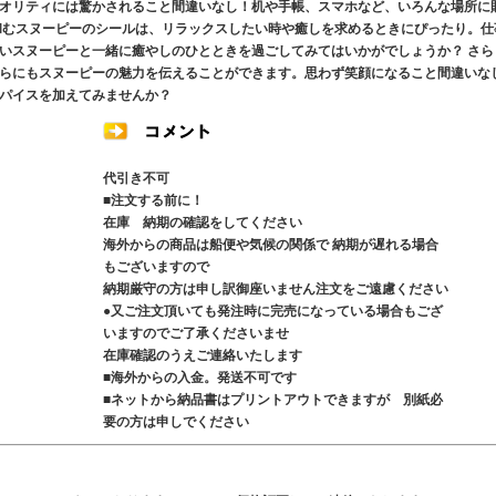
オリティには驚かされること間違いなし！机や手帳、スマホなど、いろんな場所に
和むスヌーピーのシールは、リラックスしたい時や癒しを求めるときにぴったり。仕
いスヌーピーと一緒に癒やしのひとときを過ごしてみてはいかがでしょうか？ さら
らにもスヌーピーの魅力を伝えることができます。思わず笑顔になること間違いな
パイスを加えてみませんか？
代引き不可
■注文する前に！
在庫 納期の確認をしてください
海外からの商品は船便や気候の関係で 納期が遅れる場合
もございますので
納期厳守の方は申し訳御座いません注文をご遠慮ください
●又ご注文頂いても発注時に完売になっている場合もござ
いますのでご了承くださいませ
在庫確認のうえご連絡いたします
■海外からの入金。発送不可です
■ネットから納品書はプリントアウトできますが 別紙必
要の方は申しでください