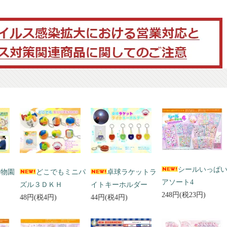
シールいっぱ
動物園
どこでもミニパ
卓球ラケットラ
アソート4
ズル３ＤＫＨ
イトキーホルダー
248円(税23円)
48円(税4円)
44円(税4円)