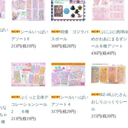
っぱい
シールいっぱい
特価 ゴジラバ
ぷにぷに肉球
アソート8
スボール
めかわあにまるずシ
213円(税19円)
308円(税28円)
ール８種アソート
436円(税40円)
RZ-08ぶたさん
ぷくっと立体デ
シールいっぱい
おしりぷっくりシー
コレーションシール
アソート４
 おな
ル
2 ６種
317円(税29円)
ちゃ
215円(税20円)
213円(税19円)
３種