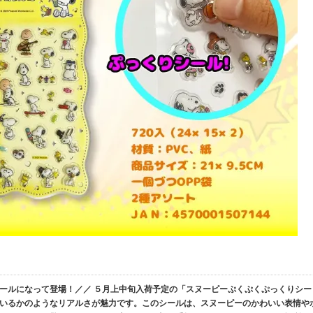
ールになって登場！／／ ５月上中旬入荷予定の「スヌーピーぷくぷくぷっくりシー
いるかのようなリアルさが魅力です。このシールは、スヌーピーのかわいい表情や