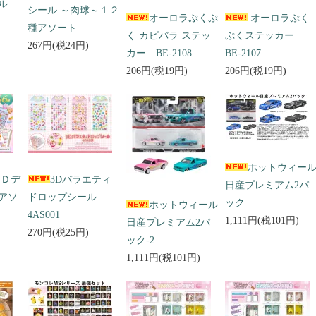
ール
シール ～肉球～１２
オーロラぷくぷ
オーロラぷく
種アソート
く カピバラ ステッ
ぷくステッカー
267円(税24円)
カー BE-2108
BE-2107
206円(税19円)
206円(税19円)
ホットウィー
３Ｄデ
3Dバラエティ
日産プレミアム2パ
アソ
ドロップシール
ック
ホットウィール
4AS001
1,111円(税101円)
日産プレミアム2パ
270円(税25円)
ック-2
1,111円(税101円)