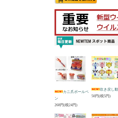
吹き戻し
カニ爪ボールペ
50円(税5円)
ン
268円(税24円)