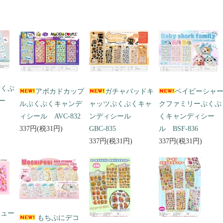
ぷくぷ
アボカドカップ
ガチャバッドキ
ベイビーシャ
ー
ルぷくぷくキャンデ
ャッツぷくぷくキャ
クファミリーぷくぷ
ィシール AVC-832
ンディシール
くキャンディシー
337円(税31円)
GBC-835
ル BSF-836
337円(税31円)
337円(税31円)
キュー
もちぷにデコ