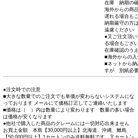
在庫 納期の
海外からの商品
遅れる場合も
納期厳守の方
遠慮ください
●又ご注文頂
る場合もござ
在庫確認のう
■海外からの
■ネットから
すが 別紙必
●注文時での注意
■大きな数量でのご注文でも単価が変わらないシステムにな
っております メールにて価格訂正してご連絡いたします
■価格は（ ）内は数量により変わります 数量の多い場合
は価格が安くなります
●他社で購入した商品のクレームには一切対応出来ません
お買上金額 本島【30,000円以上】北海道、沖縄、離島
【50,000円以上】1カートンのみ送料無料です 又カートン