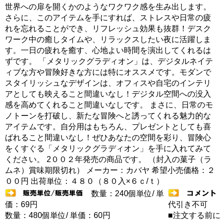
世界への扉を開くかのようなワクワク感を生み出します。
さらに、このアイテムを手にすれば、ストレスや日常の疲
れを忘れることができ、リフレッシュ効果も抜群！デスク
ワーク中の癒しタイムや、リラックスしたい夜に活躍しま
す。一日の疲れを癒す、心地よい時間を演出してくれるは
ずです。 「メタリックグラディオン」は、デジタルネイテ
ィブな方や冒険好きな方には特にオススメです。モダンで
スタイリッシュなデザインは、オフィスや自宅のインテリ
アとしても映えること間違いなし！デジタル空間への没入
感を高めてくれること間違いなしです。 まさに、日常のモ
ノトーンを打破し、新たな冒険へと誘ってくれる魅力的な
アイテムです。自分用はもちろん、プレゼントとしても喜
ばれること間違いなし！ぜひあなたの空間を彩り、冒険心
をくすぐる「メタリックグラディオン」を手に入れてみて
ください。 2００２年発売の商品です。 （封入の菓子（ラ
ムネ）賞味期限切れ） メーカー：カバヤ 希望小売価格：２
００円 出荷単位：４８０（８０入×６ｃ/ｔ）
数量：240個単位/ 単
価：69円
代引き不可
数量：480個単位/ 単価：60円
■注文する前に