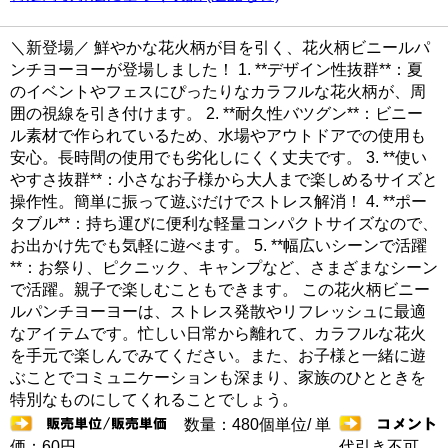
＼新登場／ 鮮やかな花火柄が目を引く、花火柄ビニールパ
ンチヨーヨーが登場しました！ 1. **デザイン性抜群**：夏
のイベントやフェスにぴったりなカラフルな花火柄が、周
囲の視線を引き付けます。 2. **耐久性バツグン**：ビニー
ル素材で作られているため、水場やアウトドアでの使用も
安心。長時間の使用でも劣化しにくく丈夫です。 3. **使い
やすさ抜群**：小さなお子様から大人まで楽しめるサイズと
操作性。簡単に振って遊ぶだけでストレス解消！ 4. **ポー
タブル**：持ち運びに便利な軽量コンパクトサイズなので、
お出かけ先でも気軽に遊べます。 5. **幅広いシーンで活躍
**：お祭り、ピクニック、キャンプなど、さまざまなシーン
で活躍。親子で楽しむこともできます。 この花火柄ビニー
ルパンチヨーヨーは、ストレス発散やリフレッシュに最適
なアイテムです。忙しい日常から離れて、カラフルな花火
を手元で楽しんでみてください。また、お子様と一緒に遊
ぶことでコミュニケーションも深まり、家族のひとときを
特別なものにしてくれることでしょう。
数量：480個単位/ 単
価：60円
代引き不可