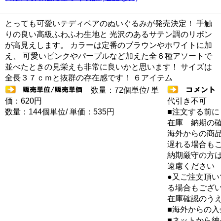
とっても可愛いテディベアのぬいぐるみが発売決定！ 手触
りの良い高級ふわふわ生地と 光沢のあるサテン調のリボン
が高見えします。 カラーは定番のブラウンやホワイトに加
え、 可愛いピンクやパープルなど加えた全６種アソートで
並べたときの見栄えも非常に良いかと思います！ サイズは
全長３７ｃｍと抜群の存在感です！ ６アイテム
数量：72個単位/ 単
価：620円
代引き不可
数量：144個単位/ 単価：535円
■注文する前に
在庫 納期の
海外からの商品
遅れる場合も
納期厳守の方
遠慮ください
●又ご注文頂
る場合もござ
在庫確認のう
■海外からの
■ネットから