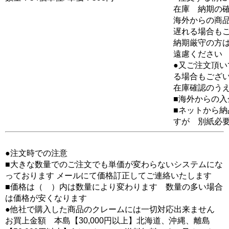
在庫 納期の
海外からの商品
遅れる場合も
納期厳守の方
遠慮ください
●又ご注文頂
る場合もござ
在庫確認のう
■海外からの
■ネットから
すが 別紙必
●注文時での注意
■大きな数量でのご注文でも単価が変わらないシステムにな
っております メールにて価格訂正してご連絡いたします
■価格は（ ）内は数量により変わります 数量の多い場合
は価格が安くなります
●他社で購入した商品のクレームには一切対応出来ません
お買上金額 本島【30,000円以上】北海道、沖縄、離島