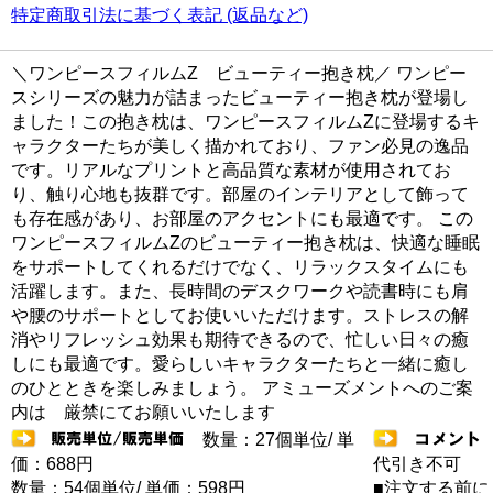
特定商取引法に基づく表記 (返品など)
＼ワンピースフィルムZ ビューティー抱き枕／ ワンピー
スシリーズの魅力が詰まったビューティー抱き枕が登場し
ました！この抱き枕は、ワンピースフィルムZに登場するキ
ャラクターたちが美しく描かれており、ファン必見の逸品
です。リアルなプリントと高品質な素材が使用されてお
り、触り心地も抜群です。部屋のインテリアとして飾って
も存在感があり、お部屋のアクセントにも最適です。 この
ワンピースフィルムZのビューティー抱き枕は、快適な睡眠
をサポートしてくれるだけでなく、リラックスタイムにも
活躍します。また、長時間のデスクワークや読書時にも肩
や腰のサポートとしてお使いいただけます。ストレスの解
消やリフレッシュ効果も期待できるので、忙しい日々の癒
しにも最適です。愛らしいキャラクターたちと一緒に癒し
のひとときを楽しみましょう。 アミューズメントへのご案
内は 厳禁にてお願いいたします
数量：27個単位/ 単
価：688円
代引き不可
数量：54個単位/ 単価：598円
■注文する前に