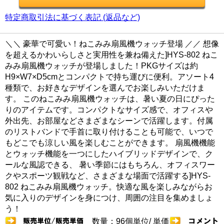
特定商取引法に基づく表記 (返品など)
＼＼ 豪華で可愛い！ねこみみ扇風機ウォッチ登場 ／／ 想像
を超えるかわいらしさと実用性を兼ね備えた]HYS-802 ねこ
みみ扇風機ウォッチが登場しました！PKGサイズは約
H9×W7×D5cmとコンパクトで持ち運びに便利。アソート4
種類で、お好きなデザインを選んでお楽しみいただけま
す。 このねこみみ扇風機ウォッチは、暑い夏の日にぴった
りのアイテムです。コンパクトなサイズ感で、オフィスや
外出先、お部屋などさまざまなシーンで活躍します。付属
のリストバンドで手首に取り付けることも可能で、いつで
もどこでも涼しい風を楽しむことができます。 扇風機機能
とウォッチ機能を一つにしたハイブリッドデザインで、ク
ールな風認できる、 暑い季節にはもちろん、オフィスワー
クやスポーツ観戦など、さまざまな場面で活躍する]HYS-
802 ねこみみ扇風機ウォッチ。快適な風を楽しみながらお
気に入りのデザインを身につけ、周囲の注目を集めましょ
う！
数量：96個単位/ 単価