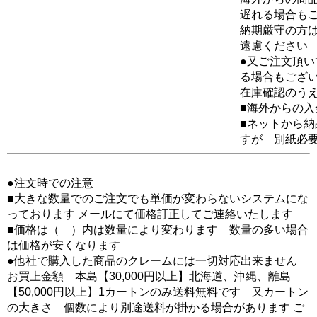
遅れる場合も
納期厳守の方
遠慮ください
●又ご注文頂
る場合もござ
在庫確認のう
■海外からの
■ネットから
すが 別紙必
●注文時での注意
■大きな数量でのご注文でも単価が変わらないシステムにな
っております メールにて価格訂正してご連絡いたします
■価格は（ ）内は数量により変わります 数量の多い場合
は価格が安くなります
●他社で購入した商品のクレームには一切対応出来ません
お買上金額 本島【30,000円以上】北海道、沖縄、離島
【50,000円以上】1カートンのみ送料無料です 又カートン
の大きさ 個数により別途送料が掛かる場合があります ご