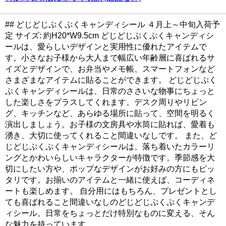
## どじどじぷくぷくキャンディシール ４月上～中旬入荷予
定 サイズ: 約H20*W9.5cm どじどじぷくぷくキャンディシ
ールは、愛らしいデザインと実用性に優れたアイテムで
す。小さなお子様から大人まで幅広い年齢層に喜ばれるサ
イズとデザインで、お弁当やメモ帳、スマートフォンなど
さまざまなアイテムに貼ることができます。 どじどじぷく
ぷくキャンディシールは、日常のささいな物事にちょっと
した楽しさをプラスしてくれます。デスク周りやリビン
グ、キッチンなど、あらゆる場所に貼って、空間を明るく
演出しましょう。お子様の文房具や水筒に貼れば、愛着も
湧き、大切に使ってくれること間違いなしです。 また、ど
じどじぷくぷくキャンディシールは、落ち着いたカラーリ
ングとかわいらしいキャラクターが特徴です。季節感を大
切にしたい方や、ポップなデザインがお好みの方にもピッ
タリです。お揃いのアイテムと一緒に使えば、コーディネ
ートも楽しめます。 自分用にはもちろん、プレゼントとし
ても喜ばれること間違いなしのどじどじぷくぷくキャンデ
ィシール。日常をちょっとだけ特別なものに変える、そん
な魅力を持っています。