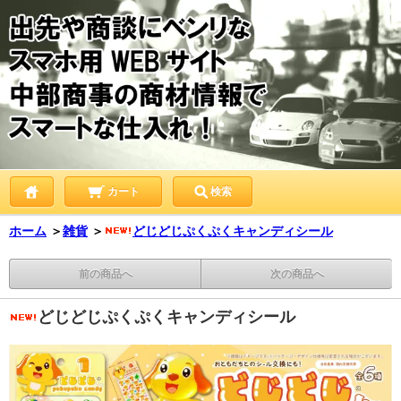
カート
検索
ホーム
＞
雑貨
＞
どじどじぷくぷくキャンディシール
前の商品へ
次の商品へ
どじどじぷくぷくキャンディシール