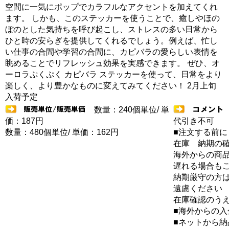
空間に一気にポップでカラフルなアクセントを加えてくれ
ます。 しかも、このステッカーを使うことで、癒しやほの
ぼのとした気持ちを呼び起こし、ストレスの多い日常から
ひと時の安らぎを提供してくれるでしょう。例えば、忙し
い仕事の合間や学習の合間に、カピバラの愛らしい表情を
眺めることでリフレッシュ効果を実感できます。 ぜひ、オ
ーロラぷくぷく カピバラ ステッカーを使って、日常をより
楽しく、より豊かなものに変えてみてください！ 2月上旬
入荷予定
数量：240個単位/ 単
価：187円
代引き不可
数量：480個単位/ 単価：162円
■注文する前に
在庫 納期の
海外からの商品
遅れる場合も
納期厳守の方
遠慮ください
在庫確認のう
■海外からの
■ネットから