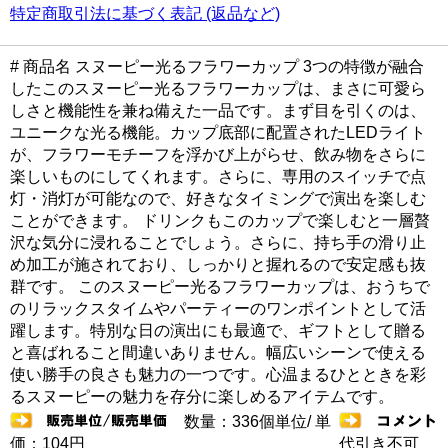
特定商取引法に基づく表記 (返品など)
# 商品名 スヌーピー光るフラワーカップ 3つの特徴が融合
したこのスヌーピー光るフラワーカップは、まさに可愛ら
しさと機能性を兼ね備えた一品です。まず目を引くのは、
ユニークな光る機能。カップ底部に配置されたLEDライト
が、フラワーモチーフを浮かび上がらせ、飲み物をさらに
楽しいものにしてくれます。さらに、専用のスイッチで点
灯・消灯が可能なので、好きなタイミングで演出を楽しむ
ことができます。 ドリンクもこのカップで楽しむと一層贅
沢な気分に浸れることでしょう。さらに、持ち手の滑り止
め加工が施されており、しっかりと握れるので安定感も抜
群です。 このスヌーピー光るフラワーカップは、おうちで
のリラックスタイムやパーティーのワンポイントとして活
躍します。特別な日の演出にも最適で、ギフトとして贈る
と喜ばれること間違いありません。幅広いシーンで使える
使い勝手の良さも魅力の一つです。心温まるひとときを彩
るスヌーピーの魅力を存分に楽しめるアイテムです。
数量：336個単位/ 単
価：104円
代引き不可