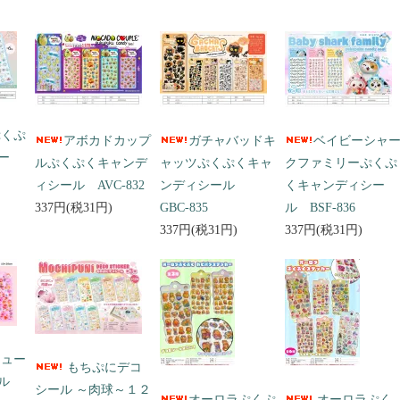
ぷくぷ
アボカドカップ
ガチャバッドキ
ベイビーシャ
ー
ルぷくぷくキャンデ
ャッツぷくぷくキャ
クファミリーぷくぷ
ィシール AVC-832
ンディシール
くキャンディシー
337円(税31円)
GBC-835
ル BSF-836
337円(税31円)
337円(税31円)
キュー
もちぷにデコ
ール
シール ～肉球～１２
オーロラぷくぷ
オーロラぷく