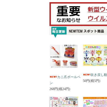
吹き戻し
カニ爪ボールペ
50円(税5円)
ン
268円(税24円)