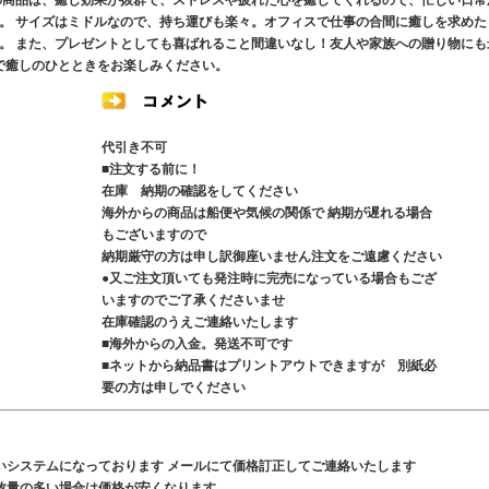
の商品は、癒し効果が抜群で、ストレスや疲れた心を癒してくれるので、忙しい日常
。 サイズはミドルなので、持ち運びも楽々。オフィスで仕事の合間に癒しを求めた
。 また、プレゼントとしても喜ばれること間違いなし！友人や家族への贈り物にも
」で癒しのひとときをお楽しみください。
代引き不可
■注文する前に！
在庫 納期の確認をしてください
海外からの商品は船便や気候の関係で 納期が遅れる場合
もございますので
納期厳守の方は申し訳御座いません注文をご遠慮ください
●又ご注文頂いても発注時に完売になっている場合もござ
いますのでご了承くださいませ
在庫確認のうえご連絡いたします
■海外からの入金。発送不可です
■ネットから納品書はプリントアウトできますが 別紙必
要の方は申しでください
いシステムになっております メールにて価格訂正してご連絡いたします
数量の多い場合は価格が安くなります