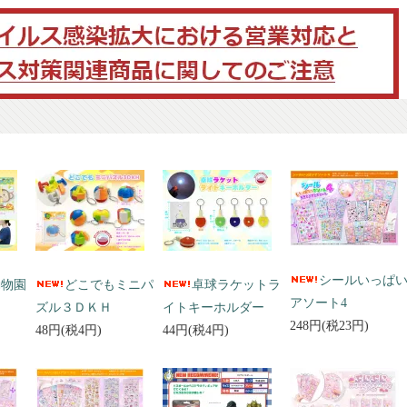
シールいっぱ
動物園
どこでもミニパ
卓球ラケットラ
アソート4
ズル３ＤＫＨ
イトキーホルダー
248円(税23円)
48円(税4円)
44円(税4円)