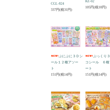
RZ-02
CGL-824
105円(税10円)
337円(税31円)
ぷにぷに３Ｄシ
ぷっくり
ール１２種アソー
コシール ６種
ト
ート
151円(税14円)
151円(税14円)