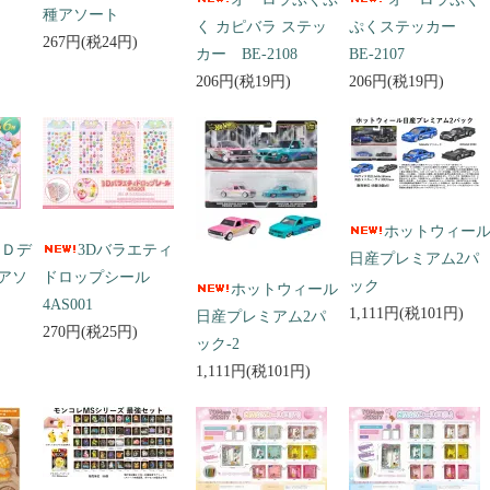
種アソート
く カピバラ ステッ
ぷくステッカー
267円(税24円)
カー BE-2108
BE-2107
206円(税19円)
206円(税19円)
ホットウィー
３Ｄデ
3Dバラエティ
日産プレミアム2パ
アソ
ドロップシール
ック
ホットウィール
4AS001
1,111円(税101円)
日産プレミアム2パ
270円(税25円)
ック-2
1,111円(税101円)