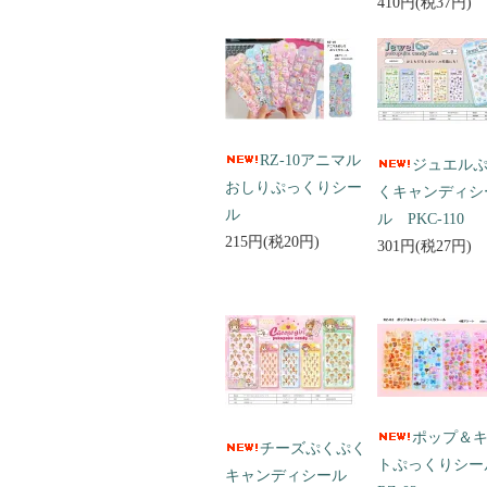
410円(税37円)
RZ-10アニマル
ジュエル
おしりぷっくりシー
くキャンディシ
ル
ル PKC-110
215円(税20円)
301円(税27円)
ポップ＆
チーズぷくぷく
トぷっくりシ
キャンディシール