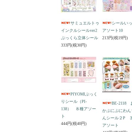
サミュエルトゥ
シールい
インクルシールver2
アソート10
ぷっくら立体シール
213円(税19円)
333円(税30円)
PIYOMIぷっく
りシール（PI-
BE-2118
138） ８種アソー
かぷにぷにわん
ト
んシール２P 
444円(税40円)
アソート