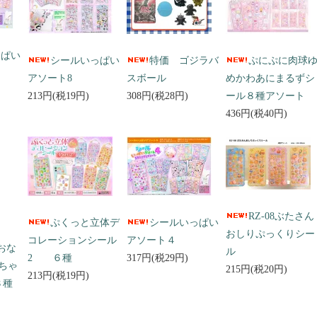
っぱい
シールいっぱい
特価 ゴジラバ
ぷにぷに肉球
アソート8
スボール
めかわあにまるずシ
213円(税19円)
308円(税28円)
ール８種アソート
436円(税40円)
RZ-08ぶたさん
ぷくっと立体デ
シールいっぱい
おしりぷっくりシー
コレーションシール
アソート４
 おな
ル
2 ６種
317円(税29円)
ちゃ
215円(税20円)
213円(税19円)
３種