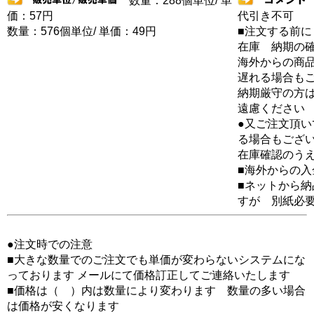
数量：288個単位/ 単
価：57円
代引き不可
数量：576個単位/ 単価：49円
■注文する前に
在庫 納期の
海外からの商品
遅れる場合も
納期厳守の方
遠慮ください
●又ご注文頂
る場合もござ
在庫確認のう
■海外からの
■ネットから
すが 別紙必
●注文時での注意
■大きな数量でのご注文でも単価が変わらないシステムにな
っております メールにて価格訂正してご連絡いたします
■価格は（ ）内は数量により変わります 数量の多い場合
は価格が安くなります