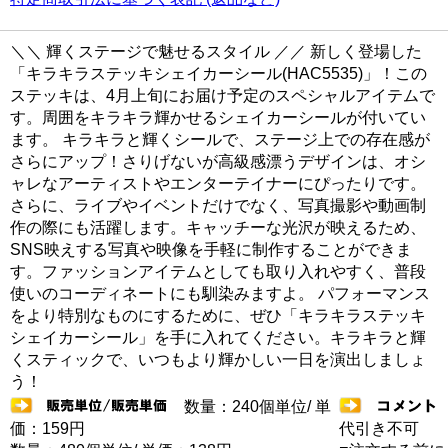
＼＼ 輝くステージで魅せるスタイル ／／ 新しく登場した
「キラキラステッキシェイカーシール(HAC5535)」！この
ステッキは、4月上旬にお届け予定のスペシャルアイテムで
す。周囲をキラキラ輝かせるシェイカーシールが付いてい
ます。 キラキラと輝くシールで、ステージ上での存在感が
さらにアップ！さりげないが高級感漂うデザインは、オシ
ャレなアーティストやエンターテイナーにぴったりです。
さらに、ライブやイベントだけでなく、写真撮影や動画制
作の際にも活躍します。キャッチーな光沢が映えるため、
SNS映えする写真や映像を手軽に制作することができま
す。ファッションアイテムとしても取り入れやすく、普段
使いのコーディネートにも馴染みますよ。 パフォーマンス
をより特別なものにするために、ぜひ「キラキラステッキ
シェイカーシール」を手に入れてください。キラキラと輝
くスティックで、いつもより輝かしい一日を演出しましょ
う！
数量：240個単位/ 単
価：159円
代引き不可