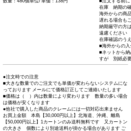
数量：480個単位/ 単価：138円
■注文する前に
在庫 納期の
海外からの商品
遅れる場合も
納期厳守の方
遠慮ください
在庫確認のう
■海外からの
■ネットから
すが 別紙必
●注文時での注意
■大きな数量でのご注文でも単価が変わらないシステムにな
っております メールにて価格訂正してご連絡いたします
■価格は（ ）内は数量により変わります 数量の多い場合
は価格が安くなります
●他社で購入した商品のクレームには一切対応出来ません
お買上金額 本島【30,000円以上】北海道、沖縄、離島
【50,000円以上】1カートンのみ送料無料です 又カートン
の大きさ 個数により別途送料が掛かる場合があります ご