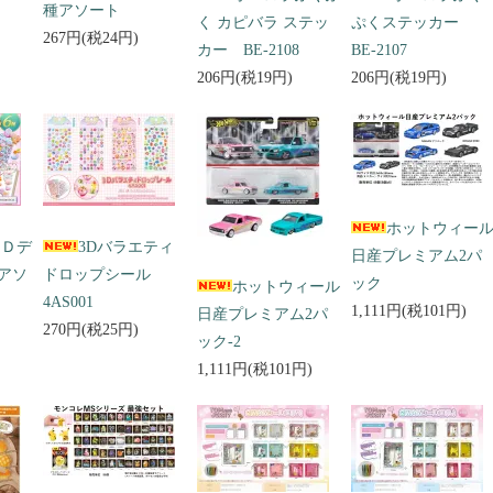
種アソート
く カピバラ ステッ
ぷくステッカー
267円(税24円)
カー BE-2108
BE-2107
206円(税19円)
206円(税19円)
ホットウィー
３Ｄデ
3Dバラエティ
日産プレミアム2パ
アソ
ドロップシール
ック
ホットウィール
4AS001
1,111円(税101円)
日産プレミアム2パ
270円(税25円)
ック-2
1,111円(税101円)