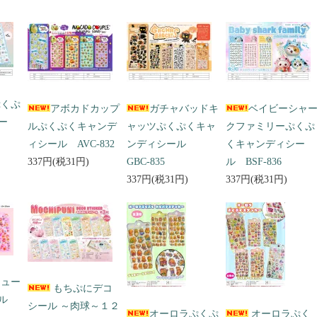
ぷくぷ
アボカドカップ
ガチャバッドキ
ベイビーシャ
ー
ルぷくぷくキャンデ
ャッツぷくぷくキャ
クファミリーぷくぷ
ィシール AVC-832
ンディシール
くキャンディシー
337円(税31円)
GBC-835
ル BSF-836
337円(税31円)
337円(税31円)
キュー
もちぷにデコ
ール
シール ～肉球～１２
オーロラぷくぷ
オーロラぷく