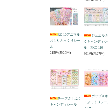
RZ-10アニマル
ジュエル
おしりぷっくりシー
くキャンディシ
ル
ル PKC-110
215円(税20円)
301円(税27円)
ポップ＆
チーズぷくぷく
トぷっくりシ
キャンディシール