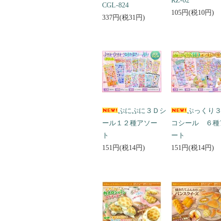
RZ-02
CGL-824
105円(税10円)
337円(税31円)
ぷにぷに３Ｄシ
ぷっくり
ール１２種アソー
コシール ６種
ト
ート
151円(税14円)
151円(税14円)