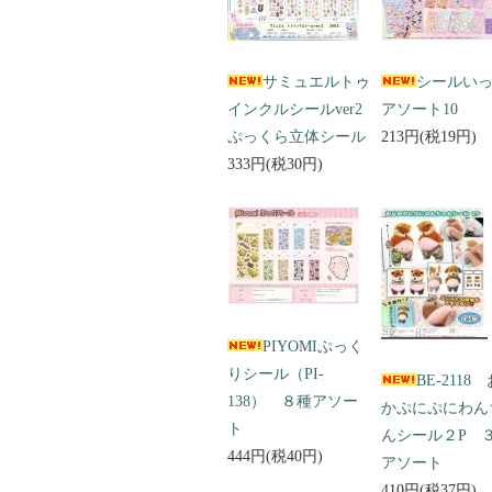
サミュエルトゥ
シールい
インクルシールver2
アソート10
ぷっくら立体シール
213円(税19円)
333円(税30円)
PIYOMIぷっく
りシール（PI-
BE-2118
138） ８種アソー
かぷにぷにわん
ト
んシール２P 
444円(税40円)
アソート
410円(税37円)