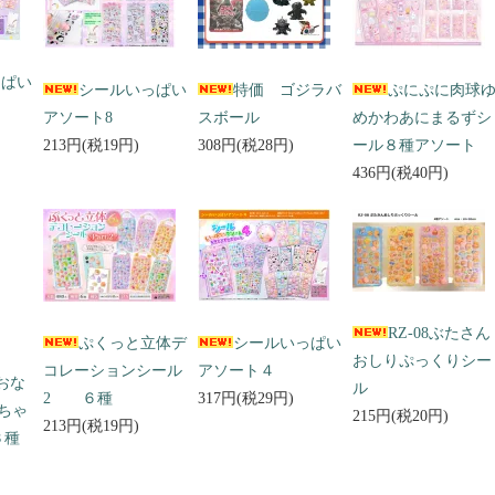
っぱい
シールいっぱい
特価 ゴジラバ
ぷにぷに肉球
アソート8
スボール
めかわあにまるずシ
213円(税19円)
308円(税28円)
ール８種アソート
436円(税40円)
RZ-08ぶたさん
ぷくっと立体デ
シールいっぱい
おしりぷっくりシー
コレーションシール
アソート４
 おな
ル
2 ６種
317円(税29円)
ちゃ
215円(税20円)
213円(税19円)
３種