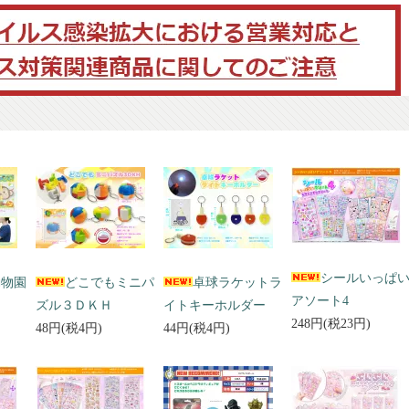
シールいっぱ
動物園
どこでもミニパ
卓球ラケットラ
アソート4
ズル３ＤＫＨ
イトキーホルダー
248円(税23円)
48円(税4円)
44円(税4円)