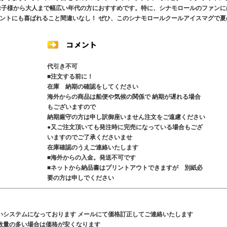
お子様から大人まで幅広い年代の方におすすめです。特に、シナモロールのファンに
ントにも喜ばれること間違いなし！ ぜひ、このシナモロールクールアイスマグで夏
代引き不可
■注文する前に！
在庫 納期の確認をしてください
海外からの商品は船便や気候の関係で 納期が遅れる場合
もございますので
納期厳守の方は申し訳御座いません注文をご遠慮ください
●又ご注文頂いても発注時に完売になっている場合もござ
いますのでご了承くださいませ
在庫確認のうえご連絡いたします
■海外からの入金。発送不可です
■ネットから納品書はプリントアウトできますが 別紙必
要の方は申しでください
いシステムになっております メールにて価格訂正してご連絡いたします
数量の多い場合は価格が安くなります