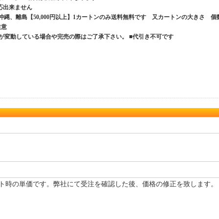
応出来ません
、沖縄、離島【50,000円以上】1カートンのみ送料無料です 又カートンの大きさ 個
ご注意
が変動している場合や完売の際はご了承下さい。 ■代引き不可です
ト時の単価です。弊社にて受注を確認した後、価格の修正を致します。