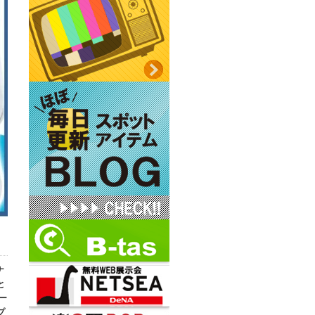
ナ
と
ー
プ