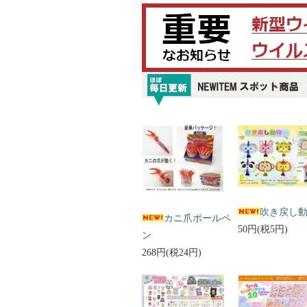
吹き戻し
カニ爪ボールペ
50円(税5円)
ン
268円(税24円)