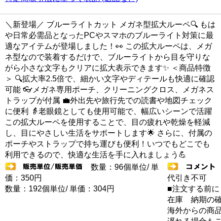
＼新登場／ ブルーライトカット メガネ型拡大ルーペ🔍 もは
や日常必需品となったPCやスマホのブルーライト対策に最
適なアイテムが登場しました！👀 この拡大ルーペは、メガ
ネ型なので装着するだけで、ブルーライトから目を守りな
がら小さな文字もクリアに拡大表示できます✨ ＜商品特徴
＞ 🔍拡大率2.5倍で、細かい文字やディテールも快適に確認
可能 👓メガネ専用ポーチ、クリーニングクロス、メガネス
トラップが付属 💼外出先や旅行先での読書や地図チェック
に便利 👵老眼鏡としても使用可能で、幅広いシーンで活躍
この拡大ルーペを使用することで、目の疲れや乾燥を軽減
し、目にやさしい生活をサポートします🌟 さらに、付属の
ポーチやストラップで持ち運びも便利！いつでもどこでも
利用できるので、快適な生活を手に入れましょう💪
数量：96個単位/ 単
価：350円
代引き不可
数量：192個単位/ 単価：304円
■注文する前に
在庫 納期の
海外からの商品