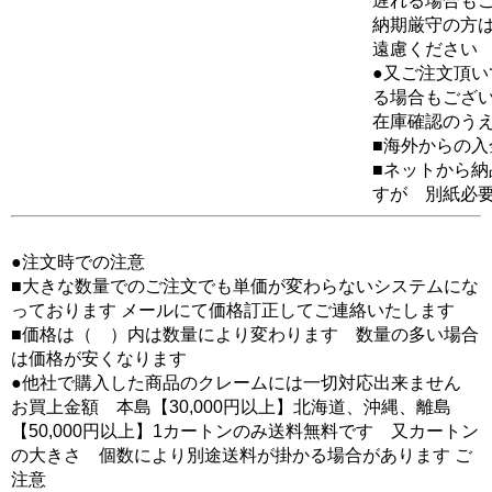
遅れる場合も
納期厳守の方
遠慮ください
●又ご注文頂
る場合もござ
在庫確認のう
■海外からの
■ネットから
すが 別紙必
●注文時での注意
■大きな数量でのご注文でも単価が変わらないシステムにな
っております メールにて価格訂正してご連絡いたします
■価格は（ ）内は数量により変わります 数量の多い場合
は価格が安くなります
●他社で購入した商品のクレームには一切対応出来ません
お買上金額 本島【30,000円以上】北海道、沖縄、離島
【50,000円以上】1カートンのみ送料無料です 又カートン
の大きさ 個数により別途送料が掛かる場合があります ご
注意