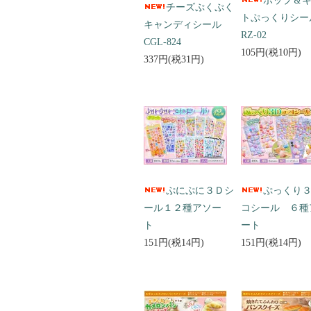
ポップ＆
チーズぷくぷく
トぷっくりシ
キャンディシール
RZ-02
CGL-824
105円(税10円)
337円(税31円)
ぷにぷに３Ｄシ
ぷっくり
ール１２種アソー
コシール ６種
ト
ート
151円(税14円)
151円(税14円)