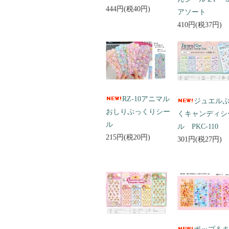
444円(税40円)
アソート
410円(税37円)
RZ-10アニマル
ジュエル
おしりぷっくりシー
くキャンディシ
ル
ル PKC-110
215円(税20円)
301円(税27円)