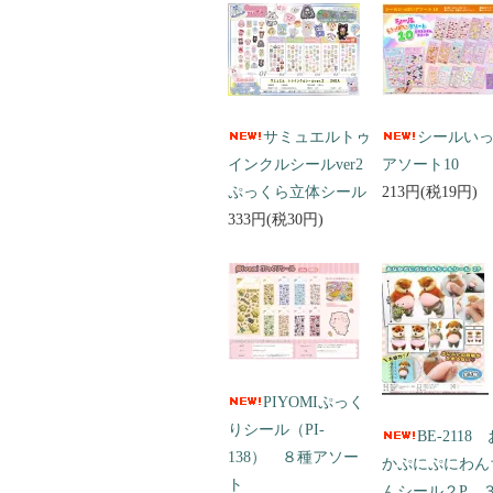
サミュエルトゥ
シールい
インクルシールver2
アソート10
ぷっくら立体シール
213円(税19円)
333円(税30円)
PIYOMIぷっく
りシール（PI-
BE-2118
138） ８種アソー
かぷにぷにわん
ト
んシール２P 