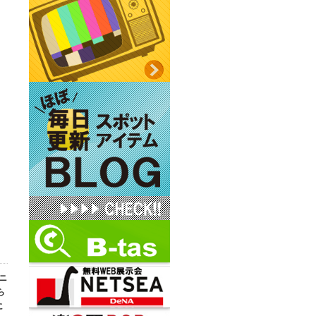
ニ
ら
に