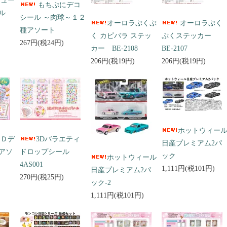
キュー
もちぷにデコ
ール
シール ～肉球～１２
オーロラぷくぷ
オーロラぷく
種アソート
く カピバラ ステッ
ぷくステッカー
267円(税24円)
カー BE-2108
BE-2107
206円(税19円)
206円(税19円)
ホットウィー
３Ｄデ
3Dバラエティ
日産プレミアム2パ
アソ
ドロップシール
ック
ホットウィール
4AS001
1,111円(税101円)
日産プレミアム2パ
270円(税25円)
ック-2
1,111円(税101円)