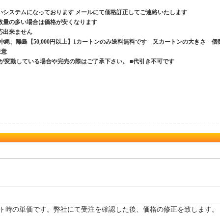
いシステムになっております メールにて価格訂正してご連絡いたします
数量の多い場合は価格が安くなります
応出来ません
、沖縄、離島【50,000円以上】1カートンのみ送料無料です 又カートンの大きさ 個
ご注意
が変動している場合や完売の際はご了承下さい。 ■代引き不可です
ト時の単価です。弊社にて受注を確認した後、価格の修正を致します。