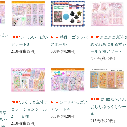
っぱい
シールいっぱい
特価 ゴジラバ
ぷにぷに肉球
アソート8
スボール
めかわあにまるずシ
213円(税19円)
308円(税28円)
ール８種アソート
436円(税40円)
RZ-08ぶたさん
ぷくっと立体デ
シールいっぱい
おしりぷっくりシー
コレーションシール
アソート４
 おな
ル
2 ６種
317円(税29円)
ちゃ
215円(税20円)
213円(税19円)
３種