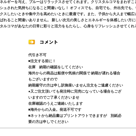
ネルギーを与え、ブルーはリラックスさせてくれます。クリスタルコマをまわすこ
シュされた気持ちになること間違いなし！ オフィスでも、自宅でも、外出先でも、
クスしたいときや集中力を高めたいときに最適です。また、子供から大人まで幅広
ばれること間違いありません。 新しい次元の美しさとエネルギーを体感したい方に
タルコマがあなたの日常に彩りと活力をもたらし、心身をリフレッシュさせてくれ
代引き不可
■注文する前に！
在庫 納期の確認をしてください
海外からの商品は船便や気候の関係で 納期が遅れる場合
もございますので
納期厳守の方は申し訳御座いません注文をご遠慮ください
●又ご注文頂いても発注時に完売になっている場合もござ
いますのでご了承くださいませ
在庫確認のうえご連絡いたします
■海外からの入金。発送不可です
■ネットから納品書はプリントアウトできますが 別紙必
要の方は申しでください