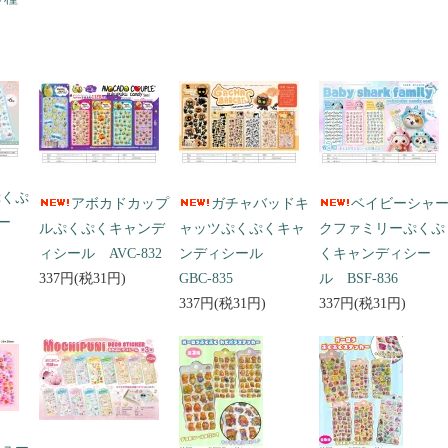
ぷくぷ
アボカドカップ
ガチャバッドキ
ベイビーシャ
ー
ルぷくぷくキャンデ
ャッツぷくぷくキャ
クファミリーぷくぷ
ィシール AVC-832
ンディシール
くキャンディシー
337円(税31円)
GBC-835
ル BSF-836
337円(税31円)
337円(税31円)