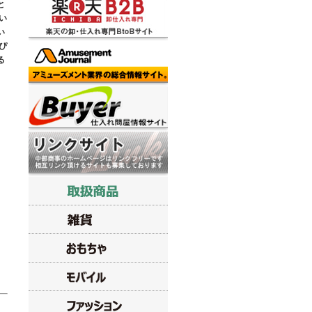
と
い
い
ぴ
る