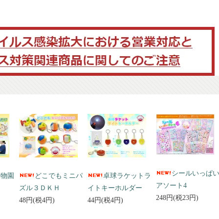
シールいっぱ
動物園
どこでもミニパ
卓球ラケットラ
アソート4
ズル３ＤＫＨ
イトキーホルダー
248円(税23円)
48円(税4円)
44円(税4円)