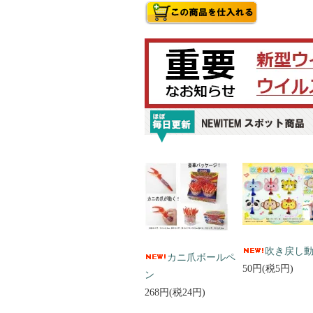
吹き戻し
カニ爪ボールペ
50円(税5円)
ン
268円(税24円)