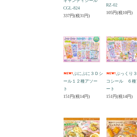
キャンディシール
RZ-02
CGL-824
105円(税10円)
337円(税31円)
ぷにぷに３Ｄシ
ぷっくり
ール１２種アソー
コシール ６種
ト
ート
151円(税14円)
151円(税14円)