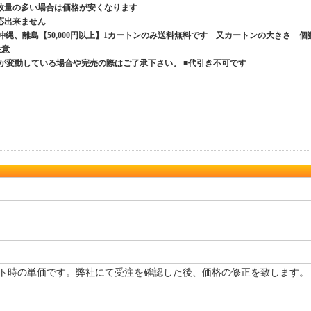
数量の多い場合は価格が安くなります
応出来ません
、沖縄、離島【50,000円以上】1カートンのみ送料無料です 又カートンの大きさ 個
ご注意
が変動している場合や完売の際はご了承下さい。 ■代引き不可です
ト時の単価です。弊社にて受注を確認した後、価格の修正を致します。