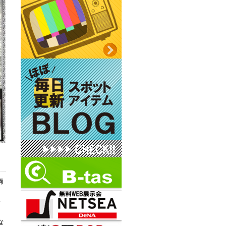
両
、
ラ
な