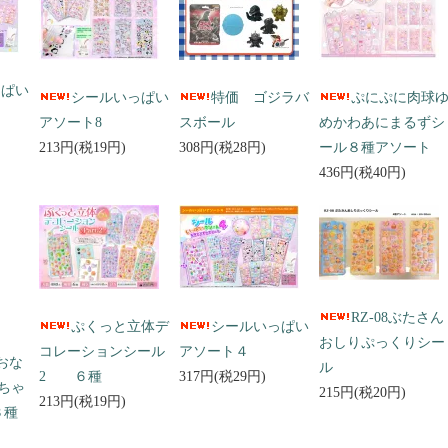
っぱい
シールいっぱい
特価 ゴジラバ
ぷにぷに肉球
アソート8
スボール
めかわあにまるずシ
213円(税19円)
308円(税28円)
ール８種アソート
436円(税40円)
RZ-08ぶたさん
ぷくっと立体デ
シールいっぱい
おしりぷっくりシー
コレーションシール
アソート４
 おな
ル
2 ６種
317円(税29円)
ちゃ
215円(税20円)
213円(税19円)
３種