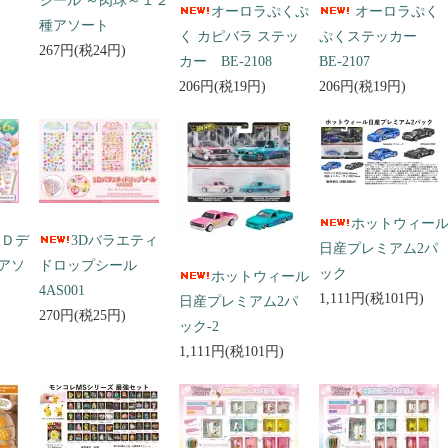
シール ～肉球～１２
オーロラぷくぷ
オーロラぷく
種アソート
く カピバラ ステッ
ぷくステッカー
267円(税24円)
カー BE-2108
BE-2107
206円(税19円)
206円(税19円)
ホットウィー
３Ｄデ
3Dバラエティ
日産プレミアム2パ
アソ
ドロップシール
ック
ホットウィール
4AS001
1,111円(税101円)
日産プレミアム2パ
270円(税25円)
ック-2
1,111円(税101円)