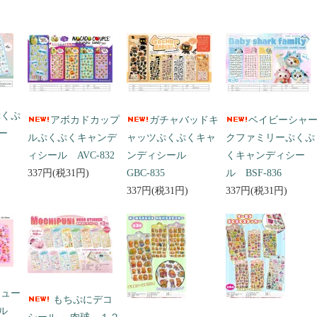
ぷくぷ
アボカドカップ
ガチャバッドキ
ベイビーシャ
ー
ルぷくぷくキャンデ
ャッツぷくぷくキャ
クファミリーぷくぷ
ィシール AVC-832
ンディシール
くキャンディシー
337円(税31円)
GBC-835
ル BSF-836
337円(税31円)
337円(税31円)
キュー
もちぷにデコ
ール