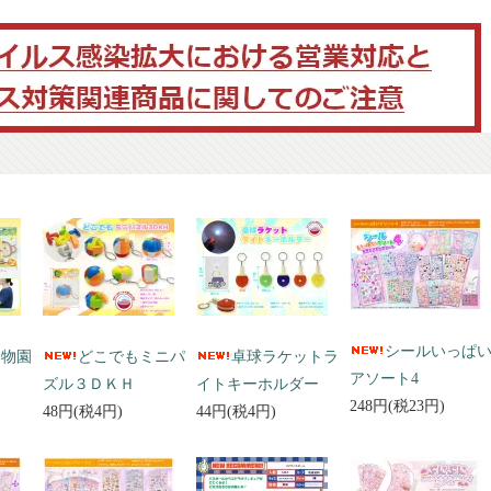
シールいっぱ
動物園
どこでもミニパ
卓球ラケットラ
アソート4
ズル３ＤＫＨ
イトキーホルダー
248円(税23円)
48円(税4円)
44円(税4円)