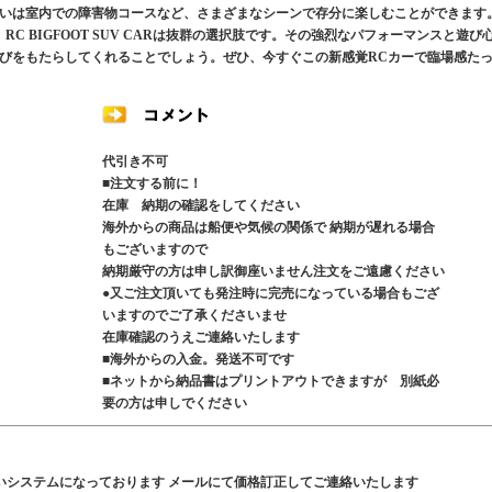
いは室内での障害物コースなど、さまざまなシーンで存分に楽しむことができます
C BIGFOOT SUV CARは抜群の選択肢です。その強烈なパフォーマンスと遊び
びをもたらしてくれることでしょう。ぜひ、今すぐこの新感覚RCカーで臨場感た
代引き不可
■注文する前に！
在庫 納期の確認をしてください
海外からの商品は船便や気候の関係で 納期が遅れる場合
もございますので
納期厳守の方は申し訳御座いません注文をご遠慮ください
●又ご注文頂いても発注時に完売になっている場合もござ
いますのでご了承くださいませ
在庫確認のうえご連絡いたします
■海外からの入金。発送不可です
■ネットから納品書はプリントアウトできますが 別紙必
要の方は申しでください
いシステムになっております メールにて価格訂正してご連絡いたします