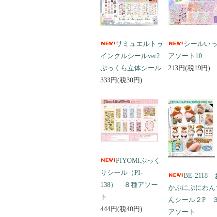
サミュエルトゥ
シールい
インクルシールver2
アソート10
ぷっくら立体シール
213円(税19円)
333円(税30円)
PIYOMIぷっく
りシール（PI-
BE-2118
138） ８種アソー
かぷにぷにわん
ト
んシール２P 
444円(税40円)
アソート