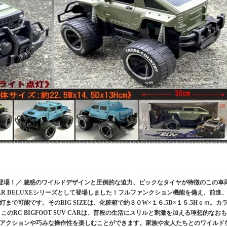
V CAR登場！／ 魅惑のワイルドデザインと圧倒的な迫力、ビックなタイヤが特徴のこの車
AR DELUXEシリーズとして登場しました！フルファンクション機能を備え、前進
で可能です。そのBIG SIZEは、化粧箱で約３０W×１６.5D×１５.5Hｃｍ。カ
のRC BIGFOOT SUV CARは、普段の生活にスリルと刺激を加える理想的なおも
アクションや巧みな操作性を楽しむことができます。家族や友人たちとのワイルド