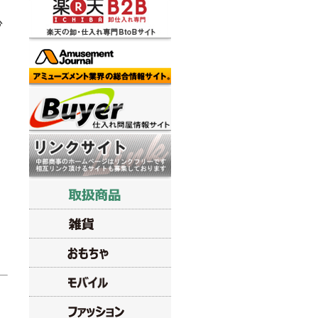
。
心
っ