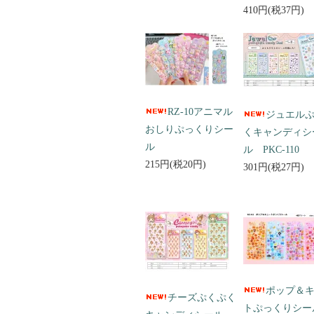
410円(税37円)
RZ-10アニマル
ジュエル
おしりぷっくりシー
くキャンディシ
ル
ル PKC-110
215円(税20円)
301円(税27円)
ポップ＆
チーズぷくぷく
トぷっくりシ