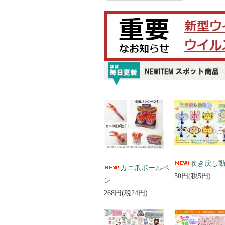
吹き戻し
カニ爪ボールペ
50円(税5円)
ン
268円(税24円)