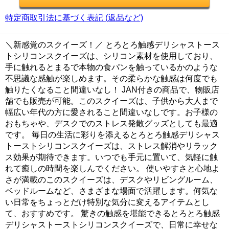
特定商取引法に基づく表記 (返品など)
＼新感覚のスクイーズ！／ とろとろ触感デリシャストース
トシリコンスクイーズは、シリコン素材を使用しており、
手に触れるとまるで本物の食パンを触っているかのような
不思議な感触が楽しめます。その柔らかな触感は何度でも
触りたくなること間違いなし！ JAN付きの商品で、物販店
舗でも販売が可能。このスクイーズは、子供から大人まで
幅広い年代の方に愛されること間違いなしです。お子様の
おもちゃや、デスクでのストレス発散グッズとしても最適
です。 毎日の生活に彩りを添えるとろとろ触感デリシャス
トーストシリコンスクイーズは、ストレス解消やリラック
ス効果が期待できます。いつでも手元に置いて、気軽に触
れて癒しの時間を楽しんでください。 使いやすさと心地よ
さが満載のこのスクイーズは、デスクやリビングルーム、
ベッドルームなど、さまざまな場面で活躍します。何気な
い日常をちょっとだけ特別な気分に変えるアイテムとし
て、おすすめです。 驚きの触感を堪能できるとろとろ触感
デリシャストーストシリコンスクイーズで、日常に幸せな