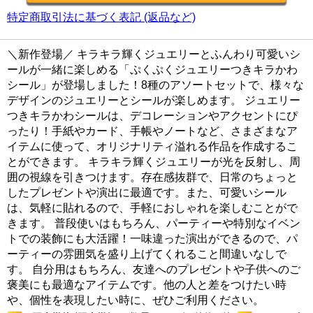
特定商取引法に基づく表記 (返品など)
＼新作登場／ キラキラ輝くジュエリーとふんわり可愛いシ
ールが一緒に楽しめる「ぷくぷくジュエリーつきキラかわ
シール」が登場しました！8種のアソートセットで、様々な
デザインのジュエリーとシールが楽しめます。 ジュエリー
つきキラかわシールは、デコレーションやアクセントにぴ
ったり！手紙やカード、手帳やノートなど、さまざまなア
イテムに使って、オリジナリティ溢れる作品を作成するこ
とができます。 キラキラ輝くジュエリーが光を反射し、周
囲の視線を引きつけます。存在感抜群で、日常のちょっと
したプレゼントや演出に最適です。また、可愛いシール
は、気軽に貼れるので、手軽におしゃれを楽しむことがで
きます。 普段使いはもちろん、パーティーや特別なイベン
トでの装飾にも大活躍！一味違った演出ができるので、パ
ーティーの雰囲気を盛り上げてくれること間違いなしで
す。 自分用はもちろん、友達へのプレゼントや子供へのご
褒美にも最適なアイテムです。他の人と差をつけたい時
や、個性を表現したい時に、ぜひご利用ください。