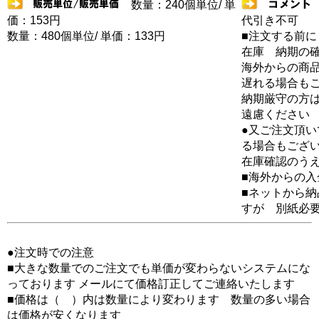
数量：240個単位/ 単
価：153円
代引き不可
数量：480個単位/ 単価：133円
■注文する前に
在庫 納期の
海外からの商品
遅れる場合も
納期厳守の方
遠慮ください
●又ご注文頂
る場合もござ
在庫確認のう
■海外からの
■ネットから
すが 別紙必
●注文時での注意
■大きな数量でのご注文でも単価が変わらないシステムにな
っております メールにて価格訂正してご連絡いたします
■価格は（ ）内は数量により変わります 数量の多い場合
は価格が安くなります