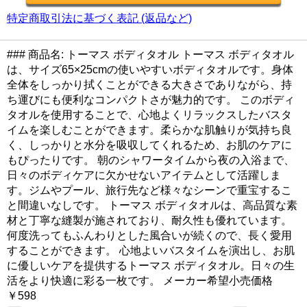
特定商取引法に基づく表記 (返品など)
### 商品名: トーマス ボディタオル トーマス ボディタオル
は、サイズ65×25cmの使いやすいボディタオルです。身体
全体をしっかり拭くことができる大きさでありながら、持
ち運びにも便利なコンパクトさが魅力的です。 このボディ
タオルを使用することで、心地よくリラックスしたバスタ
イムを楽しむことができます。柔らかな肌触りが気持ち良
く、しっかりと水分を吸収してくれるため、お肌のケアに
もぴったりです。 朝のシャワータイムから夜の入浴まで、
日々のボディケアに欠かせないアイテムとして活躍しま
す。ジムやプール、旅行先など様々なシーンで重宝するこ
と間違いなしです。 トーマス ボディタオルは、高品質な素
材と丁寧な縫製が施されており、耐久性も優れています。
何度洗ってもふんわりとした風合いが続くので、長く愛用
することができます。 心地よいバスタイムを演出し、お肌
に優しいケアを提供するトーマス ボディタオル。日々の生
活をより快適に彩る一枚です。 メーカー希望小売価格
￥598