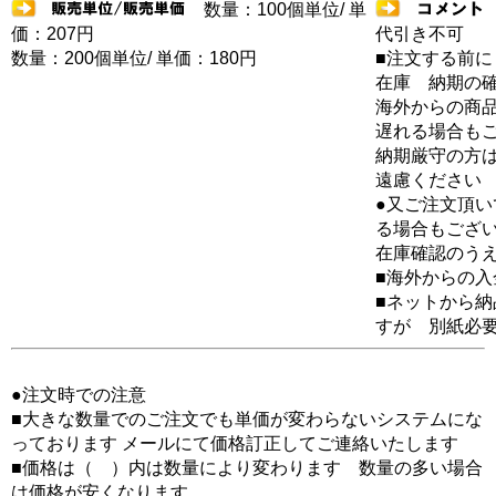
数量：100個単位/ 単
価：207円
代引き不可
数量：200個単位/ 単価：180円
■注文する前に
在庫 納期の
海外からの商品
遅れる場合も
納期厳守の方
遠慮ください
●又ご注文頂
る場合もござ
在庫確認のう
■海外からの
■ネットから
すが 別紙必
●注文時での注意
■大きな数量でのご注文でも単価が変わらないシステムにな
っております メールにて価格訂正してご連絡いたします
■価格は（ ）内は数量により変わります 数量の多い場合
は価格が安くなります