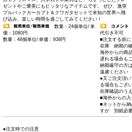
ゼントやご褒美にもピッタリなアイテムです。 ぜひ、激突
プルバックカーカブト＆クワガタセットで未知の世界へ飛
び込み、楽しい時間を過ごしてみてください！
数量：24個単位/ 単
価：1080円
代引き不可
数量：48個単位/ 単価：938円
■注文する前に
在庫 納期の
海外からの商品
遅れる場合も
納期厳守の方
遠慮ください
●又ご注文頂
る場合もござ
在庫確認のう
■海外からの
■ネットから
すが 別紙必
●注文時での注意