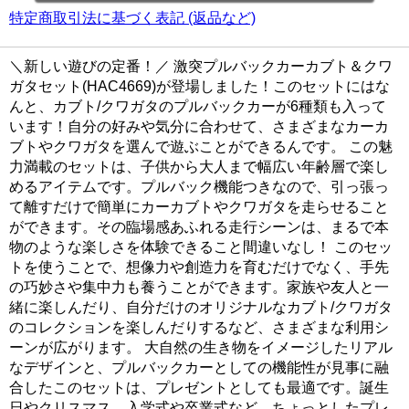
特定商取引法に基づく表記 (返品など)
＼新しい遊びの定番！／ 激突プルバックカーカブト＆クワ
ガタセット(HAC4669)が登場しました！このセットにはな
んと、カブト/クワガタのプルバックカーが6種類も入って
います！自分の好みや気分に合わせて、さまざまなカーカ
ブトやクワガタを選んで遊ぶことができるんです。 この魅
力満載のセットは、子供から大人まで幅広い年齢層で楽し
めるアイテムです。プルバック機能つきなので、引っ張っ
て離すだけで簡単にカーカブトやクワガタを走らせること
ができます。その臨場感あふれる走行シーンは、まるで本
物のような楽しさを体験できること間違いなし！ このセッ
トを使うことで、想像力や創造力を育むだけでなく、手先
の巧妙さや集中力も養うことができます。家族や友人と一
緒に楽しんだり、自分だけのオリジナルなカブト/クワガタ
のコレクションを楽しんだりするなど、さまざまな利用シ
ーンが広がります。 大自然の生き物をイメージしたリアル
なデザインと、プルバックカーとしての機能性が見事に融
合したこのセットは、プレゼントとしても最適です。誕生
日やクリスマス、入学式や卒業式など、ちょっとしたプレ