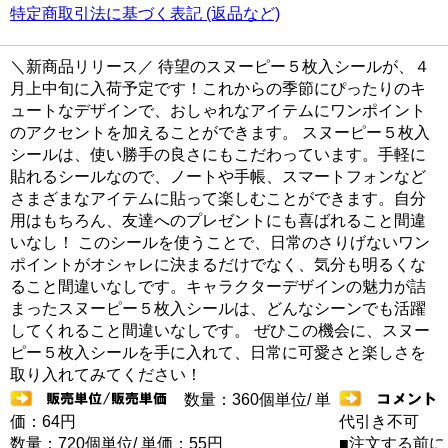
特定商取引法に基づく表記 (返品など)
＼新商品リリース／ 待望のスヌーピー５枚入シールが、４
月上中旬に入荷予定です！これからの季節にぴったりのキ
ュートなデザインで、おしゃれなアイテムにワンポイント
のアクセントを加えることができます。 スヌーピー５枚入
シールは、使い勝手の良さにもこだわっています。手軽に
貼れるシールなので、ノートや手帳、スマートフォンなど
さまざまなアイテムに貼って楽しむことができます。自分
用はもちろん、友達へのプレゼントにも喜ばれること間違
いなし！ このシールを使うことで、日常のさりげないワン
ポイントがオシャレに決まるだけでなく、気分も明るくな
ること間違いなしです。キャラクターデザインの魅力が詰
まったスヌーピー５枚入シールは、どんなシーンでも活躍
してくれること間違いなしです。 ぜひこの機会に、スヌー
ピー５枚入シールを手に入れて、日常に可愛さと楽しさを
取り入れてみてください！
数量：360個単位/ 単
価：64円
代引き不可
数量：720個単位/ 単価：55円
■注文する前に