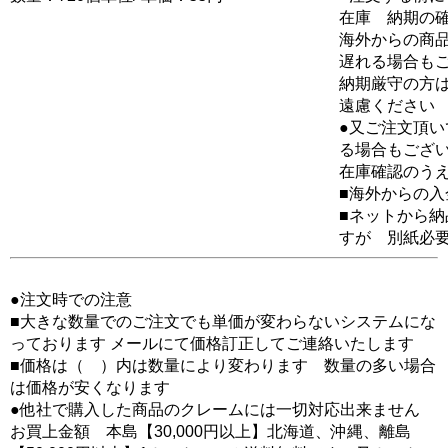
在庫 納期の
海外からの商品
遅れる場合も
納期厳守の方
遠慮ください
●又ご注文頂
る場合もござ
在庫確認のう
■海外からの
■ネットから
すが 別紙必
●注文時での注意
■大きな数量でのご注文でも単価が変わらないシステムにな
っております メールにて価格訂正してご連絡いたします
■価格は（ ）内は数量により変わります 数量の多い場合
は価格が安くなります
●他社で購入した商品のクレームには一切対応出来ません
お買上金額 本島【30,000円以上】北海道、沖縄、離島