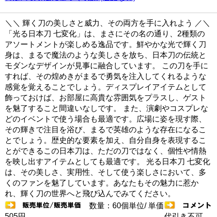
＼＼ 輝く刀の美しさと威力、その両方を手に入れよう ／＼
「光る日本刀 七変化」は、まさにその名の通り、2種類の
アソートメントが楽しめる逸品です。鮮やかな光で輝く刀
身は、まるで魔法のような美しさを放ち、日本刀の伝統と
モダンなデザインが見事に融合しています。 この刀を手に
すれば、その煌めきがまるで勇気を注入してくれるような
感覚を覚えることでしょう。ディスプレイアイテムとして
飾っておけば、お部屋に高貴な雰囲気をプラスし、ゲスト
を魅了すること間違いなしです。 また、演劇やコスプレな
どのイベントで使う場合も最適です。広場に姿を現す際、
その輝きで注目を浴び、まるで英雄のような存在になるこ
とでしょう。歴史的な要素を加え、自分自身を表現するこ
とができるこの日本刀は、ただの刀ではなく、個性や情熱
を映し出すアイテムとしても最適です。 光る日本刀 七変化
は、その美しさ、実用性、そして使う楽しさにおいて、多
くのファンを魅了しています。あなたもその魅力に惹か
れ、輝く刀の世界へと飛び込んでみてください。
数量：60個単位/ 単価
505円
代引き不可