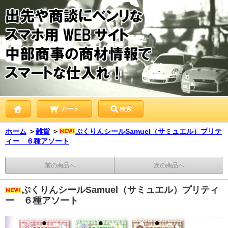
カート
検索
ホーム
＞
雑貨
＞
ぷくりんシールSamuel（サミュエル）プリテ
ィー ６種アソート
前の商品へ
次の商品へ
ぷくりんシールSamuel（サミュエル）プリティ
ー ６種アソート