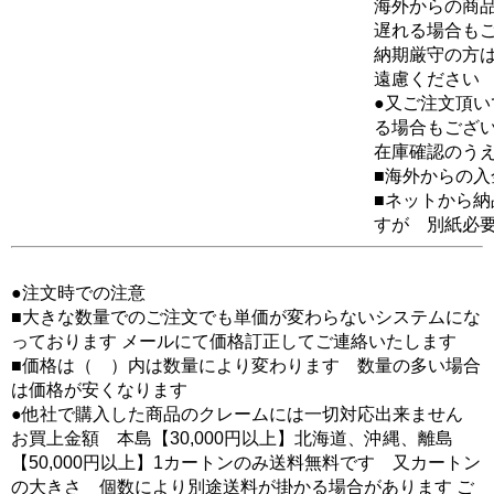
海外からの商品
遅れる場合も
納期厳守の方
遠慮ください
●又ご注文頂
る場合もござ
在庫確認のう
■海外からの
■ネットから
すが 別紙必
●注文時での注意
■大きな数量でのご注文でも単価が変わらないシステムにな
っております メールにて価格訂正してご連絡いたします
■価格は（ ）内は数量により変わります 数量の多い場合
は価格が安くなります
●他社で購入した商品のクレームには一切対応出来ません
お買上金額 本島【30,000円以上】北海道、沖縄、離島
【50,000円以上】1カートンのみ送料無料です 又カートン
の大きさ 個数により別途送料が掛かる場合があります ご