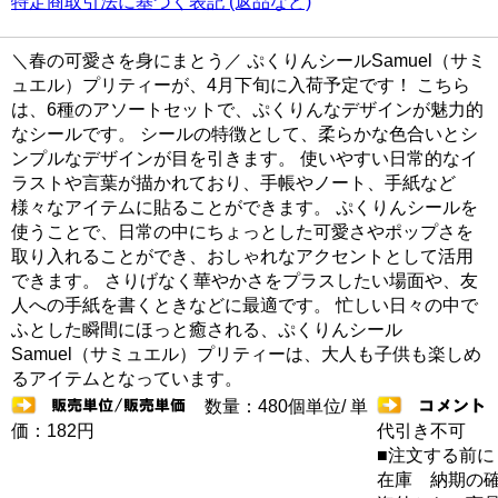
特定商取引法に基づく表記 (返品など)
＼春の可愛さを身にまとう／ ぷくりんシールSamuel（サミ
ュエル）プリティーが、4月下旬に入荷予定です！ こちら
は、6種のアソートセットで、ぷくりんなデザインが魅力的
なシールです。 シールの特徴として、柔らかな色合いとシ
ンプルなデザインが目を引きます。 使いやすい日常的なイ
ラストや言葉が描かれており、手帳やノート、手紙など
様々なアイテムに貼ることができます。 ぷくりんシールを
使うことで、日常の中にちょっとした可愛さやポップさを
取り入れることができ、おしゃれなアクセントとして活用
できます。 さりげなく華やかさをプラスしたい場面や、友
人への手紙を書くときなどに最適です。 忙しい日々の中で
ふとした瞬間にほっと癒される、ぷくりんシール
Samuel（サミュエル）プリティーは、大人も子供も楽しめ
るアイテムとなっています。
数量：480個単位/ 単
価：182円
代引き不可
■注文する前に
在庫 納期の