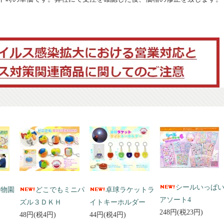
シールいっぱ
動物園
どこでもミニパ
卓球ラケットラ
アソート4
ズル３ＤＫＨ
イトキーホルダー
248円(税23円)
48円(税4円)
44円(税4円)