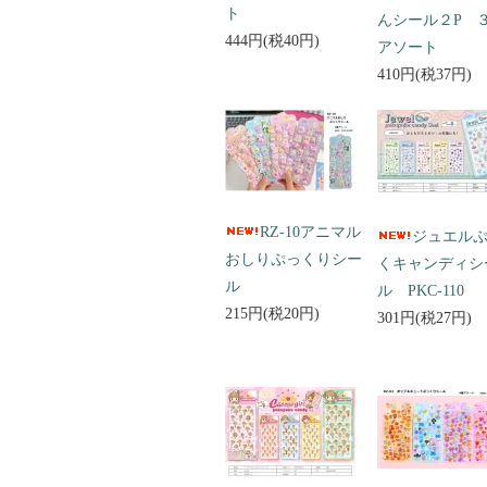
ト
んシール２P 
444円(税40円)
アソート
410円(税37円)
RZ-10アニマル
ジュエル
おしりぷっくりシー
くキャンディシ
ル
ル PKC-110
215円(税20円)
301円(税27円)