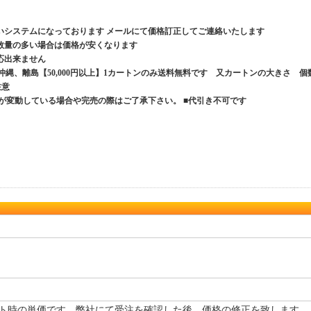
いシステムになっております メールにて価格訂正してご連絡いたします
数量の多い場合は価格が安くなります
応出来ません
、沖縄、離島【50,000円以上】1カートンのみ送料無料です 又カートンの大きさ 個
ご注意
が変動している場合や完売の際はご了承下さい。 ■代引き不可です
ト時の単価です。弊社にて受注を確認した後、価格の修正を致します。