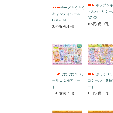
ポップ＆
チーズぷくぷく
トぷっくりシ
キャンディシール
RZ-02
CGL-824
105円(税10円)
337円(税31円)
ぷにぷに３Ｄシ
ぷっくり
ール１２種アソー
コシール ６種
ト
ート
151円(税14円)
151円(税14円)