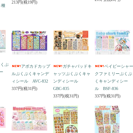
213円(税19円)
３種
ぷくぷ
アボカドカップ
ガチャバッドキ
ベイビーシャ
ー
ルぷくぷくキャンデ
ャッツぷくぷくキャ
クファミリーぷくぷ
ィシール AVC-832
ンディシール
くキャンディシー
337円(税31円)
GBC-835
ル BSF-836
337円(税31円)
337円(税31円)