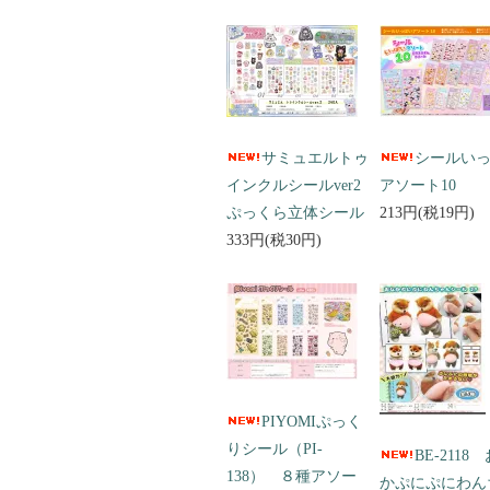
サミュエルトゥ
シールい
インクルシールver2
アソート10
ぷっくら立体シール
213円(税19円)
333円(税30円)
PIYOMIぷっく
りシール（PI-
BE-2118
138） ８種アソー
かぷにぷにわん