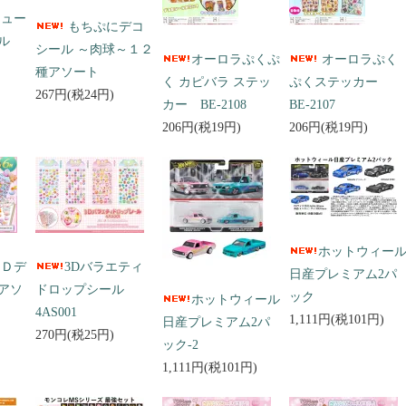
キュー
もちぷにデコ
ール
シール ～肉球～１２
オーロラぷくぷ
オーロラぷく
種アソート
く カピバラ ステッ
ぷくステッカー
267円(税24円)
カー BE-2108
BE-2107
206円(税19円)
206円(税19円)
ホットウィー
３Ｄデ
3Dバラエティ
日産プレミアム2パ
アソ
ドロップシール
ック
ホットウィール
4AS001
1,111円(税101円)
日産プレミアム2パ
270円(税25円)
ック-2
1,111円(税101円)