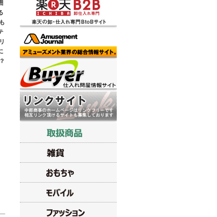
囲
る
も
テ
リ
に
？