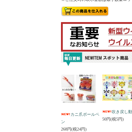
吹き戻し
カニ爪ボールペ
50円(税5円)
ン
268円(税24円)