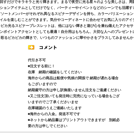
回すだけでキラキラと光り輝きます。まるで夜空に光る星々のような美しさは、周
ションアイテムとしてだけでなく、パーティーやイベントなどのシーンでも活躍す
アソートメンバーがそれぞれ異なるスピナーデザインを持ち、カラーバリエーション
イルを楽しむことができます。気分やコーディネートに合わせてお気に入りのアイ
カピカ光るスピナーブレスレットは、他にはない輝きと遊び心を兼ね備えたアクセサ
ンポイントアクセントとしても最適！自分用はもちろん、大切な人へのプレゼント
を彩るピカピカの輝きで、いつものファッションに華やかさをプラスしてみませんか
代引き不可
■注文する前に！
在庫 納期の確認をしてください
海外からの商品は船便や気候の関係で 納期が遅れる場合
もございますので
納期厳守の方は申し訳御座いません注文をご遠慮ください
●又ご注文頂いても発注時に完売になっている場合もござ
いますのでご了承くださいませ
在庫確認のうえご連絡いたします
■海外からの入金。発送不可です
■ネットから納品書はプリントアウトできますが 別紙必
要の方は申しでください