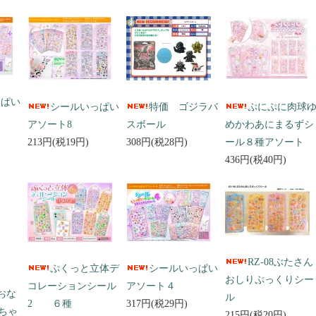
っぱい
シールいっぱい
特価 ゴジラバ
ぷにぷに肉球
アソート8
スボール
めかわあにまるずシ
213円(税19円)
308円(税28円)
ール８種アソート
436円(税40円)
RZ-08ぶたさん
ぷくっと立体デ
シールいっぱい
おしりぷっくりシー
コレーションシール
アソート４
 おな
ル
2 ６種
317円(税29円)
ちゃ
215円(税20円)