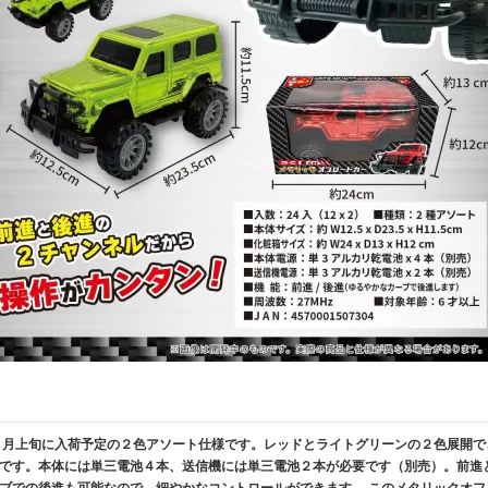
５月上旬に入荷予定の２色アソート仕様です。レッドとライトグリーンの２色展開で
です。本体には単三電池４本、送信機には単三電池２本が必要です（別売）。前進