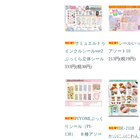
サミュエルトゥ
シールい
インクルシールver2
アソート10
ぷっくら立体シール
213円(税19円)
333円(税30円)
PIYOMIぷっく
りシール（PI-
BE-2118
138） ８種アソー
かぷにぷにわん