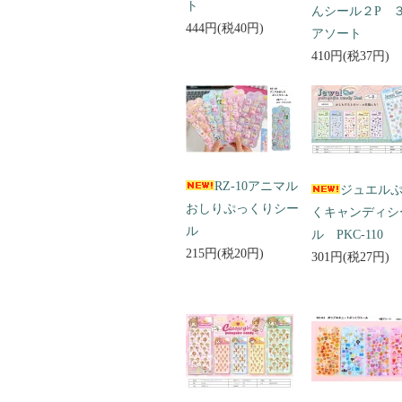
ト
んシール２P 
444円(税40円)
アソート
410円(税37円)
RZ-10アニマル
ジュエル
おしりぷっくりシー
くキャンディシ
ル
ル PKC-110
215円(税20円)
301円(税27円)