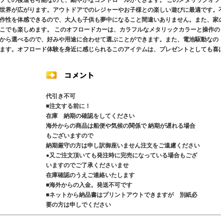
ブでの後進も可能なので、細やかなコントロールができます。 このメタリックオフ
世界が広がります。アウトドアでのレジャーやお子様との楽しい遊びに最適です。
作性を体感できるので、大人も子供も夢中になること間違いありません。また、家
こでも楽しめます。 このオフロードカーは、カラフルなメタリックカラーと操作の
から選べるので、好みや用途に合わせて選ぶことができます。また、電池駆動なの
ます。オフロード体験を身近に感じられるこのアイテムは、プレゼントとしても喜
代引き不可
■注文する前に！
在庫 納期の確認をしてください
海外からの商品は船便や気候の関係で 納期が遅れる場合
もございますので
納期厳守の方は申し訳御座いません注文をご遠慮ください
●又ご注文頂いても発注時に完売になっている場合もござ
いますのでご了承くださいませ
在庫確認のうえご連絡いたします
■海外からの入金。発送不可です
■ネットから納品書はプリントアウトできますが 別紙必
要の方は申しでください