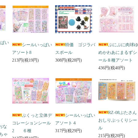
っぱい
シールいっぱい
特価 ゴジラバ
ぷにぷに肉球
アソート8
スボール
めかわあにまるずシ
213円(税19円)
308円(税28円)
ール８種アソート
436円(税40円)
RZ-08ぶたさん
ぷくっと立体デ
シールいっぱい
おしりぷっくりシー
コレーションシール
アソート４
 おな
ル
2 ６種
317円(税29円)
ちゃ
215円(税20円)