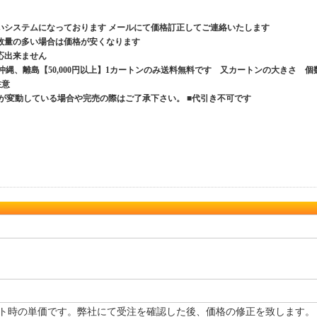
いシステムになっております メールにて価格訂正してご連絡いたします
数量の多い場合は価格が安くなります
応出来ません
、沖縄、離島【50,000円以上】1カートンのみ送料無料です 又カートンの大きさ 個
ご注意
が変動している場合や完売の際はご了承下さい。 ■代引き不可です
ト時の単価です。弊社にて受注を確認した後、価格の修正を致します。