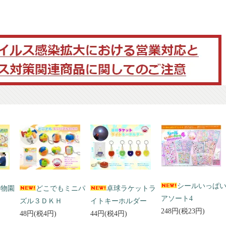
シールいっぱ
動物園
どこでもミニパ
卓球ラケットラ
アソート4
ズル３ＤＫＨ
イトキーホルダー
248円(税23円)
48円(税4円)
44円(税4円)