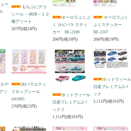
キュー
もちぷにデコ
ール
シール ～肉球～１２
オーロラぷくぷ
オーロラぷく
種アソート
く カピバラ ステッ
ぷくステッカー
267円(税24円)
カー BE-2108
BE-2107
206円(税19円)
206円(税19円)
ホットウィー
３Ｄデ
3Dバラエティ
日産プレミアム2パ
アソ
ドロップシール
ック
ホットウィール
4AS001
1,111円(税101円)
日産プレミアム2パ
270円(税25円)
ック-2
1,111円(税101円)