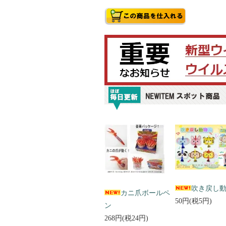
吹き戻し
カニ爪ボールペ
50円(税5円)
ン
268円(税24円)