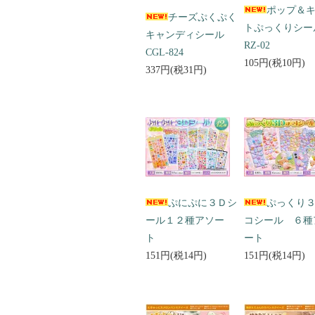
ポップ＆
チーズぷくぷく
トぷっくりシ
キャンディシール
RZ-02
CGL-824
105円(税10円)
337円(税31円)
ぷにぷに３Ｄシ
ぷっくり
ール１２種アソー
コシール ６種
ト
ート
151円(税14円)
151円(税14円)