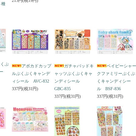
213円(税19円)
３種
ぷくぷ
アボカドカップ
ガチャバッドキ
ベイビーシャ
ー
ルぷくぷくキャンデ
ャッツぷくぷくキャ
クファミリーぷくぷ
ィシール AVC-832
ンディシール
くキャンディシー
337円(税31円)
GBC-835
ル BSF-836
337円(税31円)
337円(税31円)