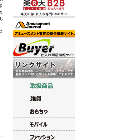
ロ
不
の
し
ば