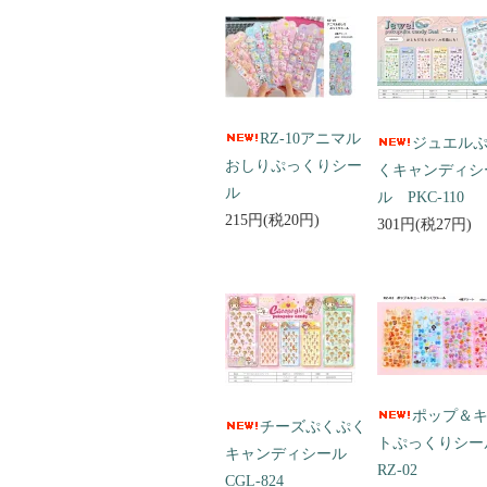
RZ-10アニマル
ジュエル
おしりぷっくりシー
くキャンディシ
ル
ル PKC-110
215円(税20円)
301円(税27円)
ポップ＆
チーズぷくぷく
トぷっくりシ
キャンディシール
RZ-02
CGL-824