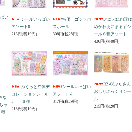
っぱい
シールいっぱい
特価 ゴジラバ
ぷにぷに肉球
アソート8
スボール
めかわあにまるずシ
213円(税19円)
308円(税28円)
ール８種アソート
436円(税40円)
RZ-08ぶたさん
ぷくっと立体デ
シールいっぱい
おしりぷっくりシー
コレーションシール
アソート４
 おな
ル
2 ６種
317円(税29円)
ちゃ
215円(税20円)
213円(税19円)
３種