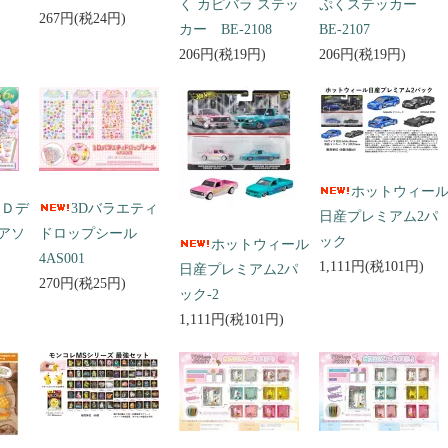
く カピバラ ステッ
ぷくステッカー
267円(税24円)
カー BE-2108
BE-2107
206円(税19円)
206円(税19円)
ホットウィー
３Ｄデ
3Dバラエティ
日産プレミアム2パ
アソ
ドロップシール
ック
ホットウィール
4AS001
1,111円(税101円)
日産プレミアム2パ
270円(税25円)
ック-2
1,111円(税101円)