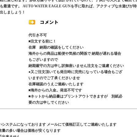
軽に楽しめます。形状も握りやすく設計されているので、子供から大人まで幅広く
適です。 AUTO WATER EAGLE GUNを手に取れば、アクティブな水遊びが
出しましょう！
代引き不可
■注文する前に！
在庫 納期の確認をしてください
海外からの商品は船便や気候の関係で 納期が遅れる場合
もございますので
納期厳守の方は申し訳御座いません注文をご遠慮ください
●又ご注文頂いても発注時に完売になっている場合もござ
いますのでご了承くださいませ
在庫確認のうえご連絡いたします
■海外からの入金。発送不可です
■ネットから納品書はプリントアウトできますが 別紙必
要の方は申しでください
いシステムになっております メールにて価格訂正してご連絡いたします
数量の多い場合は価格が安くなります
応出来ません