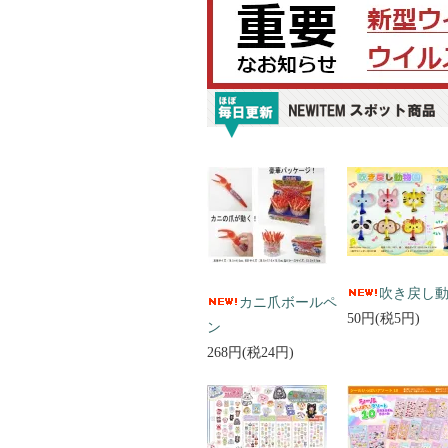
吹き戻し
カニ爪ボールペ
50円(税5円)
ン
268円(税24円)