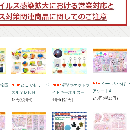
シールいっぱ
動物園
どこでもミニパ
卓球ラケットラ
アソート4
ズル３ＤＫＨ
イトキーホルダー
248円(税23円)
48円(税4円)
44円(税4円)