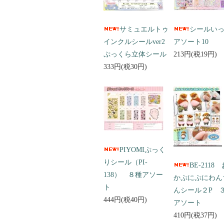
サミュエルトゥ
シールい
インクルシールver2
アソート10
ぷっくら立体シール
213円(税19円)
333円(税30円)
PIYOMIぷっく
りシール（PI-
BE-2118
138） ８種アソー
かぷにぷにわん
ト
んシール２P 
444円(税40円)
アソート
410円(税37円)