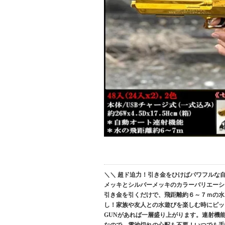
＼＼ 超ド迫力！引き金をひけばパワフルな自動連
メッキとシルバーメッキのカラーバリエーシ
引き金を引くだけで、飛距離約６～７ｍの水
し！家族や友人との水遊びを楽しむ時にピッタ
GUNがあれば一層盛り上がります。連射機