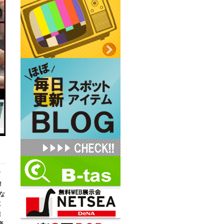
ド
！
な
E
能