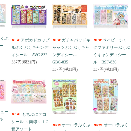
ぷくぷ
アボカドカップ
ガチャバッドキ
ベイビーシャ
ー
ルぷくぷくキャンデ
ャッツぷくぷくキャ
クファミリーぷくぷ
ィシール AVC-832
ンディシール
くキャンディシー
337円(税31円)
GBC-835
ル BSF-836
337円(税31円)
337円(税31円)
キュー
もちぷにデコ
ール
シール ～肉球～１２
オーロラぷくぷ
オーロラぷく
種アソート