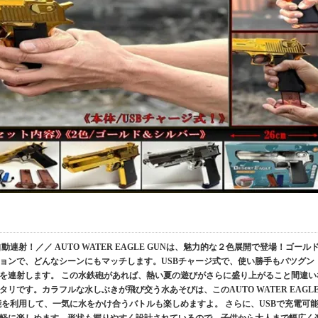
射！／／ AUTO WATER EAGLE GUNは、魅力的な２色展開で登場！ゴール
ョンで、どんなシーンにもマッチします。USBチャージ式で、使い勝手もバツグン
を連射します。 この水鉄砲があれば、熱い夏の遊びがさらに盛り上がること間違い
リです。カラフルな水しぶきが飛び交う水あそびは、このAUTO WATER EAGL
能を利用して、一気に水をかけ合うバトルも楽しめますよ。 さらに、USBで充電可