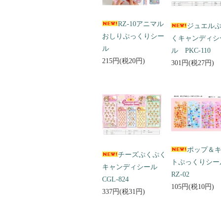
RZ-10アニマル
ジュエル
おしりぷっくりシー
くキャンディシ
ル
ル PKC-110
215円(税20円)
301円(税27円)
ポップ＆
チーズぷくぷく
トぷっくりシ
キャンディシール
RZ-02
CGL-824
105円(税10円)
337円(税31円)