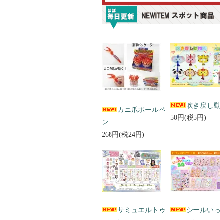
吹き戻し
カニ爪ボールペ
50円(税5円)
ン
268円(税24円)
サミュエルトゥ
シールい