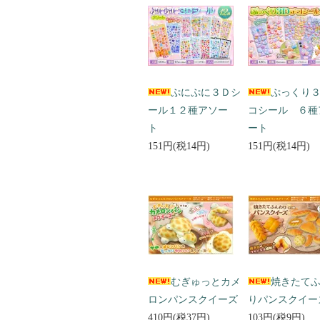
ぷにぷに３Ｄシ
ぷっくり
ール１２種アソー
コシール ６種
ト
ート
151円(税14円)
151円(税14円)
むぎゅっとカメ
焼きたて
ロンパンスクイーズ
りパンスクイー
410円(税37円)
103円(税9円)