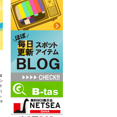
ま
ン
や
く
シ
ラ