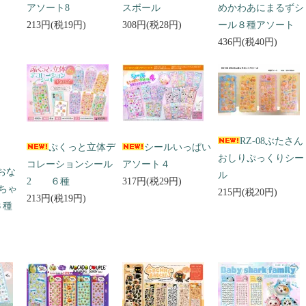
アソート8
スボール
めかわあにまるずシ
213円(税19円)
308円(税28円)
ール８種アソート
436円(税40円)
RZ-08ぶたさん
ぷくっと立体デ
シールいっぱい
おしりぷっくりシー
コレーションシール
アソート４
 おな
ル
2 ６種
317円(税29円)
ちゃ
215円(税20円)
213円(税19円)
３種