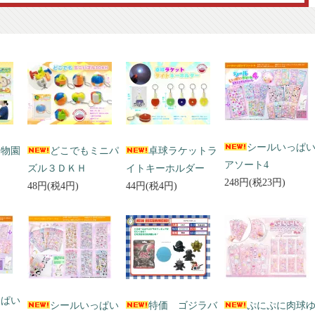
シールいっぱ
動物園
どこでもミニパ
卓球ラケットラ
アソート4
ズル３ＤＫＨ
イトキーホルダー
248円(税23円)
48円(税4円)
44円(税4円)
っぱい
シールいっぱい
特価 ゴジラバ
ぷにぷに肉球