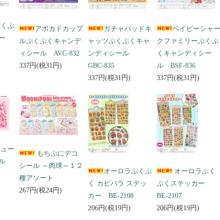
ぷくぷ
アボカドカップ
ガチャバッドキ
ベイビーシャ
ー
ルぷくぷくキャンデ
ャッツぷくぷくキャ
クファミリーぷくぷ
ィシール AVC-832
ンディシール
くキャンディシー
337円(税31円)
GBC-835
ル BSF-836
337円(税31円)
337円(税31円)
キュー
もちぷにデコ
ール
シール ～肉球～１２
オーロラぷくぷ
オーロラぷく
種アソート
く カピバラ ステッ
ぷくステッカー
267円(税24円)
カー BE-2108
BE-2107
206円(税19円)
206円(税19円)