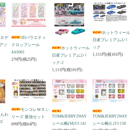
ホットウィー
３Ｄデ
3Dバラエティ
日産プレミアム2パ
アソ
ドロップシール
ック
ホットウィール
4AS001
1,111円(税101円)
日産プレミアム2パ
270円(税25円)
ック-2
1,111円(税101円)
モンコレＭＳシ
ふんわ
TOM&JERRY2WAY
TOM&JERRY2WAY
リーズ 最強セット
ズ
シール帳(M)TJ-141
シール帳(L)TJ-158
699円(税64円)