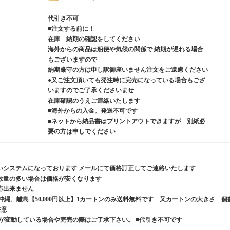
代引き不可
■注文する前に！
在庫 納期の確認をしてください
海外からの商品は船便や気候の関係で 納期が遅れる場合
もございますので
納期厳守の方は申し訳御座いません注文をご遠慮ください
●又ご注文頂いても発注時に完売になっている場合もござ
いますのでご了承くださいませ
在庫確認のうえご連絡いたします
■海外からの入金。発送不可です
■ネットから納品書はプリントアウトできますが 別紙必
要の方は申しでください
いシステムになっております メールにて価格訂正してご連絡いたします
数量の多い場合は価格が安くなります
応出来ません
、沖縄、離島【50,000円以上】1カートンのみ送料無料です 又カートンの大きさ 個
ご注意
が変動している場合や完売の際はご了承下さい。 ■代引き不可です