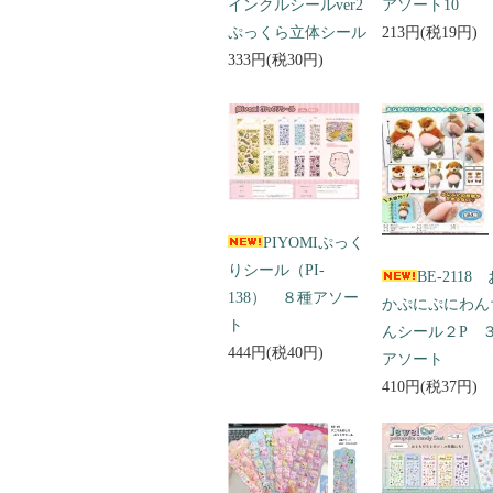
インクルシールver2
アソート10
ぷっくら立体シール
213円(税19円)
333円(税30円)
PIYOMIぷっく
りシール（PI-
BE-2118
138） ８種アソー
かぷにぷにわん
ト
んシール２P 
444円(税40円)
アソート
410円(税37円)