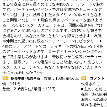
まるで夜空に輝く星々のような4種のカラーアソートが魅力
です。パーティーやイベントで注目度抜群のキュートなデ
ザインは、まさに洗練されたスタイリングの決め手となる
こと間違いなし！✨ ✦ 独自の輝きでパーティーを盛り上げ
る！ 光るモンスターカチューシャは、周囲の視線を釘付け
にすること間違いなしのアイテムです。煌びやかな輝きで
会場を彩り、あなたの個性とセンスを際立たせます。友達
や仲間との思い出に残るパーティーシーンにピッタリ！ ✦
4種のカラーアソートでコーディネートの幅が広がる！ 4色
のアソートセットなので、コーディネートやシーンに合わ
せて選ぶ楽しみがあります。普段使いから仮装パーティー
まで、幅広いシーンで活躍すること間違いなし！ 光るモン
スターカチューシャで、あなたも華やかな輝きと楽しさを
手に入れませんか？✨✨
数量：108個単位/ 単
価：141円
代引き不可
数量：216個単位/ 単価：123円
■注文する前に
在庫 納期の
海外からの商品
遅れる場合も