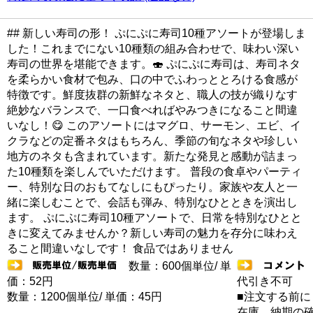
## 新しい寿司の形！ ぷにぷに寿司10種アソートが登場しま
した！これまでにない10種類の組み合わせで、味わい深い
寿司の世界を堪能できます。🍣 ぷにぷに寿司は、寿司ネタ
を柔らかい食材で包み、口の中でふわっととろける食感が
特徴です。鮮度抜群の新鮮なネタと、職人の技が織りなす
絶妙なバランスで、一口食べればやみつきになること間違
いなし！😋 このアソートにはマグロ、サーモン、エビ、イ
クラなどの定番ネタはもちろん、季節の旬なネタや珍しい
地方のネタも含まれています。新たな発見と感動が詰まっ
た10種類を楽しんでいただけます。 普段の食卓やパーティ
ー、特別な日のおもてなしにもぴったり。家族や友人と一
緒に楽しむことで、会話も弾み、特別なひとときを演出し
ます。 ぷにぷに寿司10種アソートで、日常を特別なひとと
きに変えてみませんか？新しい寿司の魅力を存分に味わえ
ること間違いなしです！ 食品ではありません
数量：600個単位/ 単
価：52円
代引き不可
数量：1200個単位/ 単価：45円
■注文する前に
在庫 納期の