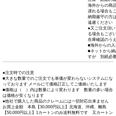
海外からの商品
遅れる場合も
納期厳守の方
遠慮ください
●又ご注文頂
る場合もござ
在庫確認のう
■海外からの
■ネットから
すが 別紙必
●注文時での注意
■大きな数量でのご注文でも単価が変わらないシステムにな
っております メールにて価格訂正してご連絡いたします
■価格は（ ）内は数量により変わります 数量の多い場合
は価格が安くなります
●他社で購入した商品のクレームには一切対応出来ません
お買上金額 本島【30,000円以上】北海道、沖縄、離島
【50,000円以上】1カートンのみ送料無料です 又カートン