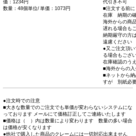
価：1234円
代引き不可
数量：48個単位/ 単価：1073円
■注文する前に
在庫 納期の
海外からの商品
遅れる場合も
納期厳守の方
遠慮ください
●又ご注文頂
る場合もござ
在庫確認のう
■海外からの
■ネットから
すが 別紙必
●注文時での注意
■大きな数量でのご注文でも単価が変わらないシステムにな
っております メールにて価格訂正してご連絡いたします
■価格は（ ）内は数量により変わります 数量の多い場合
は価格が安くなります
●他社で購入した商品のクレームには一切対応出来ません