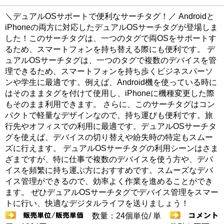
＼デュアルOSサポートで便利なサーチタグ！／ Androidと
iPhoneの両方に対応したデュアルOSサーチタグが登場しま
した！このサーチタグは、一つのタグで両OSをサポートす
るため、スマートフォンを持ち替える際にも便利です。 デ
ュアルOSサーチタグは、一つのタグで複数のデバイスを管
理できるため、スマートフォンを持ち歩くビジネスパーソ
ンや学生に最適です。例えば、Android機を使っている時に
はそのままタグを付けて使用し、iPhoneに機種変更した際
もそのまま利用できます。 さらに、このサーチタグはコン
パクトで軽量なデザインなので、持ち運びも便利です。旅
行先やオフィスでの利用に最適です。デュアルOSサーチタ
グを使えば、デバイスの切り替えや紛失時の特定もスムー
ズに行えます。 デュアルOSサーチタグの利用シーンはさま
ざまですが、特に仕事で複数のデバイスを使う方や、デバ
イスを頻繁に持ち運ぶ方におすすめです。スムーズなデバ
イス管理ができるので、効率よく作業を進めることができ
ます。 ぜひデュアルOSサーチタグでデバイス管理をスマー
トに行い、快適なデジタルライフを送りましょう！
数量：24個単位/ 単