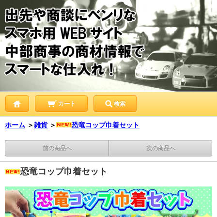
カート
検索
ホーム
＞
雑貨
＞
恐竜コップ巾着セット
前の商品へ
次の商品へ
恐竜コップ巾着セット