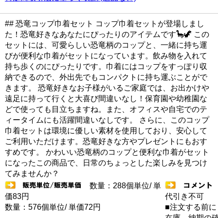
## 恐竜コップ巾着セット コップ巾着セットが登場しまし
た！恐竜好きなあなたにぴったりのアイテムです🦕🦖 この
セットには、可愛らしい恐竜柄のコップと、一緒に持ち運
びが便利な巾着がセットになっています。飲み物を入れて
持ち歩くのにぴったりです。巾着にはコップをすっぽり収
納できるので、外出先でもコンパクトに持ち運ぶことがで
きます。 恐竜好きなお子様がいるご家庭では、お出かけや
遠足に持って行くと大喜び間違いなし！保育園や幼稚園な
どで使っても目立ちますね。また、オフィスや自宅でのテ
ィータイムにも活躍間違いなしです。 さらに、このコップ
巾着セットは環境に優しい素材を使用しており、安心して
ご利用いただけます。恐竜好きな方やプレゼントにもおす
すめです。 かわいい恐竜柄のコップと便利な巾着がセット
になったこの商品で、日常のちょっとした楽しみを見つけ
てみませんか？
数量：288個単位/ 単
価83円
代引き不可
数量：576個単位/ 単価72円
■注文する前に
在庫 納期の