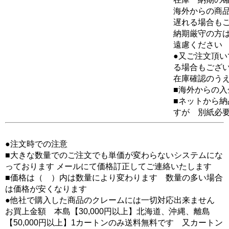
海外からの商品
遅れる場合も
納期厳守の方
遠慮ください
●又ご注文頂
る場合もござ
在庫確認のう
■海外からの
■ネットから
すが 別紙必
●注文時での注意
■大きな数量でのご注文でも単価が変わらないシステムにな
っております メールにて価格訂正してご連絡いたします
■価格は（ ）内は数量により変わります 数量の多い場合
は価格が安くなります
●他社で購入した商品のクレームには一切対応出来ません
お買上金額 本島【30,000円以上】北海道、沖縄、離島
【50,000円以上】1カートンのみ送料無料です 又カートン