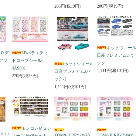
206円(税19円)
206円(税19円)
ホットウィー
３Ｄデ
3Dバラエティ
日産プレミアム2パ
アソ
ドロップシール
ック
ホットウィール
4AS001
1,111円(税101円)
日産プレミアム2パ
270円(税25円)
ック-2
1,111円(税101円)
モンコレＭＳシ
ふんわ
TOM&JERRY2WAY
TOM&JERRY2WAY
リーズ 最強セット