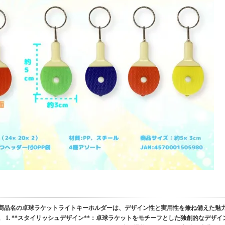
ー 商品名の卓球ラケットライトキーホルダーは、デザイン性と実用性を兼ね備えた魅
 1. **スタイリッシュデザイン**：卓球ラケットをモチーフとした独創的なデザイ