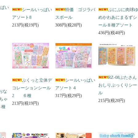
っぱい
シールいっぱい
特価 ゴジラバ
ぷにぷに肉球
アソート8
スボール
めかわあにまるずシ
213円(税19円)
308円(税28円)
ール８種アソート
436円(税40円)
RZ-08ぶたさん
ぷくっと立体デ
シールいっぱい
おしりぷっくりシー
コレーションシール
アソート４
 おな
ル
2 ６種
317円(税29円)
ちゃ
215円(税20円)
213円(税19円)
３種