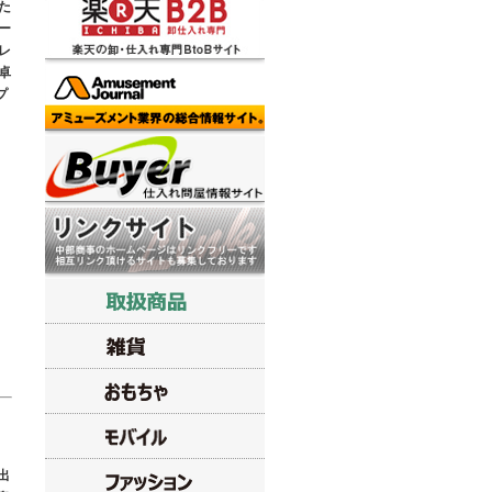
た
ー
レ
卓
プ
出