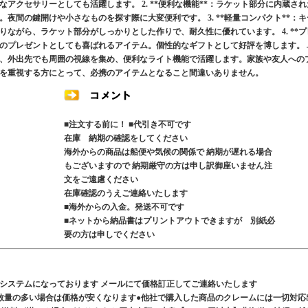
アクセサリーとしても活躍します。 2. **便利な機能**：ラケット部分に内蔵され
夜間の鍵開けや小さなものを探す際に大変便利です。 3. **軽量コンパクト**：キ
ながら、ラケット部分がしっかりとした作りで、耐久性に優れています。 4. **プ
へのプレゼントとしても喜ばれるアイテム。個性的なギフトとして好評を博します。 
、外出先でも周囲の視線を集め、便利なライト機能で活躍します。家族や友人への
を重視する方にとって、必携のアイテムとなること間違いありません。
■注文する前に！ ■代引き不可です
在庫 納期の確認をしてください
海外からの商品は船便や気候の関係で 納期が遅れる場合
もございますので 納期厳守の方は申し訳御座いません注
文をご遠慮ください
在庫確認のうえご連絡いたします
■海外からの入金。発送不可です
■ネットから納品書はプリントアウトできますが 別紙必
要の方は申しでください
システムになっております メールにて価格訂正してご連絡いたします
数量の多い場合は価格が安くなります●他社で購入した商品のクレームには一切対応