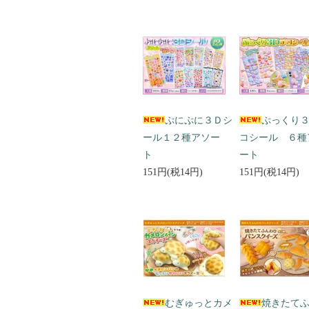
ぷにぷに３Ｄシ
ぷっくり
ール１２種アソー
コシール ６種
ト
ート
151円(税14円)
151円(税14円)
むぎゅっとカメ
焼きたて