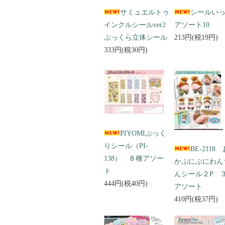
サミュエルトゥ
シールい
インクルシールver2
アソート10
ぷっくら立体シール
213円(税19円)
333円(税30円)
PIYOMIぷっく
りシール（PI-
BE-2118
138） ８種アソー
かぷにぷにわん
ト
んシール２P 
444円(税40円)
アソート
410円(税37円)