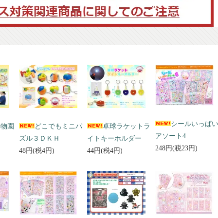
シールいっぱ
動物園
どこでもミニパ
卓球ラケットラ
アソート4
ズル３ＤＫＨ
イトキーホルダー
248円(税23円)
48円(税4円)
44円(税4円)