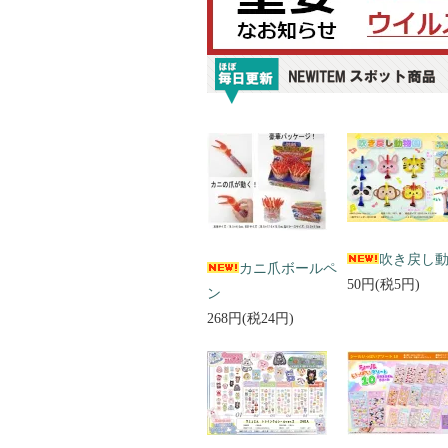
吹き戻し
カニ爪ボールペ
50円(税5円)
ン
268円(税24円)