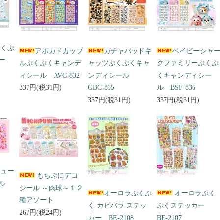
ぷくぷ
アボカドカップ
ガチャバッドキ
ベイビーシャ
ー
ルぷくぷくキャンデ
ャッツぷくぷくキャ
クファミリーぷくぷ
ィシール AVC-832
ンディシール
くキャンディシー
337円(税31円)
GBC-835
ル BSF-836
337円(税31円)
337円(税31円)
キュー
もちぷにデコ
ール
シール ～肉球～１２
オーロラぷくぷ
オーロラぷく
種アソート
く カピバラ ステッ
ぷくステッカー
267円(税24円)
カー BE-2108
BE-2107