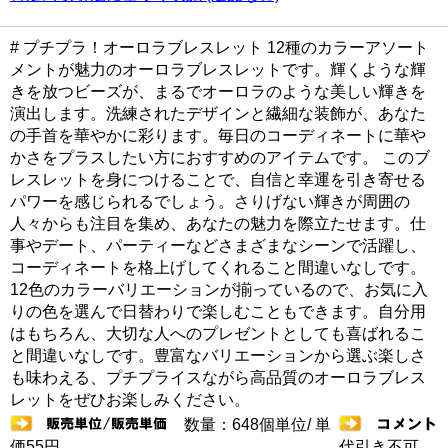
# プチプラ！オーロラブレスレット 12種のカラーアソート
メントが魅力のオーロラブレスレットです。輝くような輝
きを放つビーズが、まるでオーロラのような美しい輝きを
演出します。洗練されたデザインと繊細な装飾が、あなた
の手首を華やかに彩ります。毎日のコーディネートに華や
かさをプラスしたい方におすすめのアイテムです。 このブ
レスレットを身につけることで、自信と幸運を引き寄せる
パワーを感じられるでしょう。さりげない輝きが周囲の
人々からも注目を集め、あなたの魅力を際立たせます。仕
事やデート、パーティーなどさまざまなシーンで活躍し、
コーディネートを格上げしてくれること間違いなしです。
12色のカラーバリエーションが揃っているので、お気に入
りの色を選んで日替わりで楽しむこともできます。自分用
はもちろん、大切な人へのプレゼントとしても喜ばれるこ
と間違いなしです。豊富なバリエーションから選ぶ楽しさ
も味わえる、プチプライスながら高品質のオーロラブレス
レットをぜひお楽しみください。
数量：648個単位/ 単
価55円
代引き不可