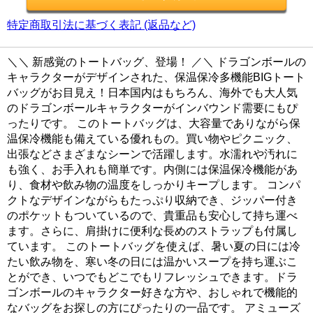
特定商取引法に基づく表記 (返品など)
＼＼ 新感覚のトートバッグ、登場！ ／＼ ドラゴンボールの
キャラクターがデザインされた、保温保冷多機能BIGトート
バッグがお目見え！日本国内はもちろん、海外でも大人気
のドラゴンボールキャラクターがインバウンド需要にもぴ
ったりです。 このトートバッグは、大容量でありながら保
温保冷機能も備えている優れもの。買い物やピクニック、
出張などさまざまなシーンで活躍します。水濡れや汚れに
も強く、お手入れも簡単です。内側には保温保冷機能があ
り、食材や飲み物の温度をしっかりキープします。 コンパ
クトなデザインながらもたっぷり収納でき、ジッパー付き
のポケットもついているので、貴重品も安心して持ち運べ
ます。さらに、肩掛けに便利な長めのストラップも付属し
ています。 このトートバッグを使えば、暑い夏の日には冷
たい飲み物を、寒い冬の日には温かいスープを持ち運ぶこ
とができ、いつでもどこでもリフレッシュできます。ドラ
ゴンボールのキャラクター好きな方や、おしゃれで機能的
なバッグをお探しの方にぴったりの一品です。 アミューズ