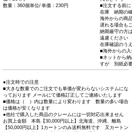
数量：360個単位/ 単価：230円
■注文する前に
在庫 納期の
海外からの商品
遅れる場合も
納期厳守の方
遠慮ください
在庫確認のう
■海外からの
■ネットから
すが 別紙必
●注文時での注意
■大きな数量でのご注文でも単価が変わらないシステムにな
っております メールにて価格訂正してご連絡いたします
■価格は（ ）内は数量により変わります 数量の多い場合
は価格が安くなります
●他社で購入した商品のクレームには一切対応出来ません
お買上金額 本島【30,000円以上】北海道、沖縄、離島
【50,000円以上】1カートンのみ送料無料です 又カートン