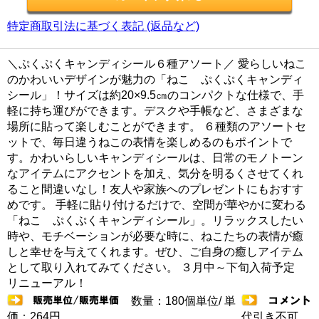
特定商取引法に基づく表記 (返品など)
＼ぷくぷくキャンディシール６種アソート／ 愛らしいねこ
のかわいいデザインが魅力の「ねこ ぷくぷくキャンディ
シール」！サイズは約20×9.5㎝のコンパクトな仕様で、手
軽に持ち運びができます。デスクや手帳など、さまざまな
場所に貼って楽しむことができます。 ６種類のアソートセ
ットで、毎日違うねこの表情を楽しめるのもポイントで
す。かわいらしいキャンディシールは、日常のモノトーン
なアイテムにアクセントを加え、気分を明るくさせてくれ
ること間違いなし！友人や家族へのプレゼントにもおすす
めです。 手軽に貼り付けるだけで、空間が華やかに変わる
「ねこ ぷくぷくキャンディシール」。リラックスしたい
時や、モチベーションが必要な時に、ねこたちの表情が癒
しと幸せを与えてくれます。ぜひ、ご自身の癒しアイテム
として取り入れてみてください。 ３月中～下旬入荷予定
リニューアル！
数量：180個単位/ 単
価：264円
代引き不可