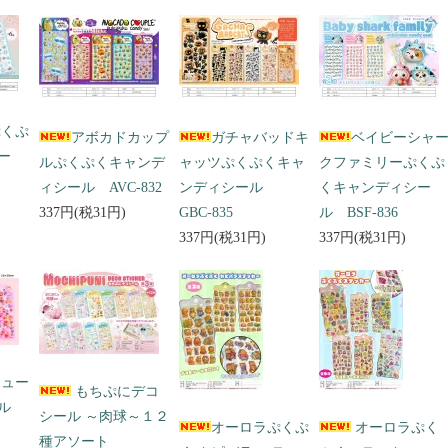
ぷくぷ
アボカドカップ
ガチャバッドキ
ベイビーシャ
ー
ルぷくぷくキャンデ
ャッツぷくぷくキャ
クファミリーぷくぷ
ィシール AVC-832
ンディシール
くキャンディシー
337円(税31円)
GBC-835
ル BSF-836
337円(税31円)
337円(税31円)
キュー
もちぷにデコ
ール
シール ～肉球～１２
オーロラぷくぷ
オーロラぷく
種アソート