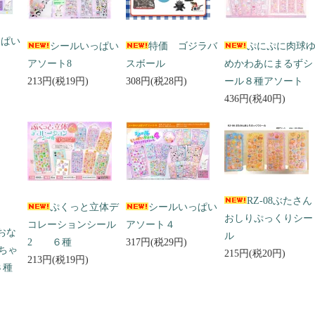
っぱい
シールいっぱい
特価 ゴジラバ
ぷにぷに肉球
アソート8
スボール
めかわあにまるずシ
213円(税19円)
308円(税28円)
ール８種アソート
436円(税40円)
RZ-08ぶたさん
ぷくっと立体デ
シールいっぱい
おしりぷっくりシー
コレーションシール
アソート４
 おな
ル
2 ６種
317円(税29円)
ちゃ
215円(税20円)
213円(税19円)
３種