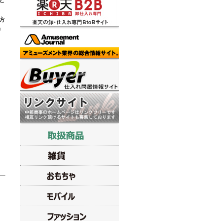
と
方
仲