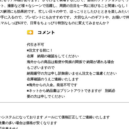
にもリアル感があります。 さりげなく装着するだけで、普段のファッションがぐっ
ント、撮影など様々なシーンで活躍し、周囲の注目を一気に浴びること間違いなし！
ス解消にも効果的です。 忙しい日々の中で、ほっこりとしたひとときを楽しみたい
で手に入るので、プレゼントにもおすすめです。 大切な人へのギフトや、お揃いで
ニマルしっぽKHで、日常をちょっぴり特別なものに変えてみませんか？
代引き不可
■注文する前に！
在庫 納期の確認をしてください
海外からの商品は船便や気候の関係で 納期が遅れる場合
もございますので
納期厳守の方は申し訳御座いません注文をご遠慮ください
在庫確認のうえご連絡いたします
■海外からの入金。発送不可です
■ネットから納品書はプリントアウトできますが 別紙必
要の方は申しでください
いシステムになっております メールにて価格訂正してご連絡いたします
数量の多い場合は価格が安くなります
応出来ません