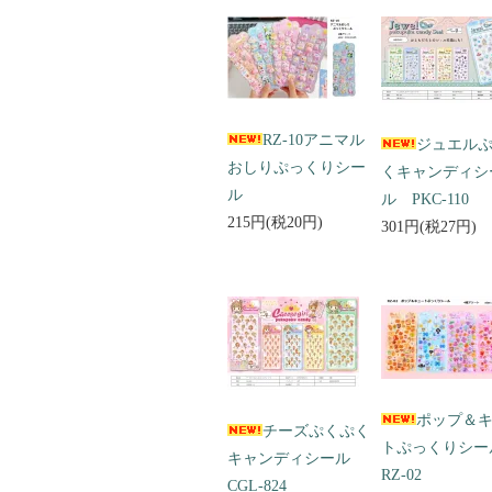
RZ-10アニマル
ジュエル
おしりぷっくりシー
くキャンディシ
ル
ル PKC-110
215円(税20円)
301円(税27円)
ポップ＆
チーズぷくぷく
トぷっくりシ
キャンディシール
RZ-02
CGL-824