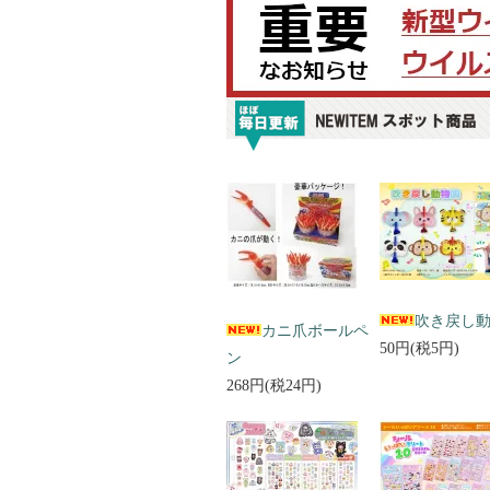
吹き戻し
カニ爪ボールペ
50円(税5円)
ン
268円(税24円)