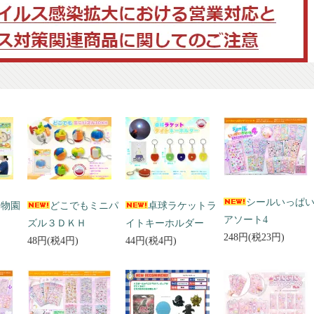
シールいっぱ
動物園
どこでもミニパ
卓球ラケットラ
アソート4
ズル３ＤＫＨ
イトキーホルダー
248円(税23円)
48円(税4円)
44円(税4円)