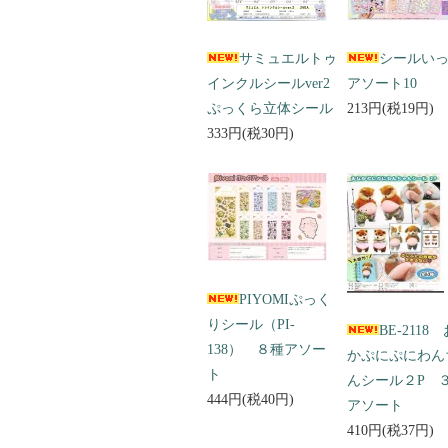
サミュエルトゥ
シールい
インクルシールver2
アソート10
ぷっくら立体シール
213円(税19円)
333円(税30円)
PIYOMIぷっく
りシール（PI-
BE-2118
138） ８種アソー
かぷにぷにわん
ト
んシール２P 
444円(税40円)
アソート
410円(税37円)