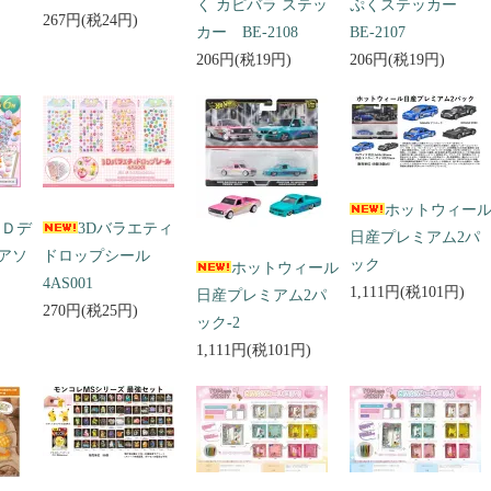
く カピバラ ステッ
ぷくステッカー
267円(税24円)
カー BE-2108
BE-2107
206円(税19円)
206円(税19円)
ホットウィー
３Ｄデ
3Dバラエティ
日産プレミアム2パ
アソ
ドロップシール
ック
ホットウィール
4AS001
1,111円(税101円)
日産プレミアム2パ
270円(税25円)
ック-2
1,111円(税101円)