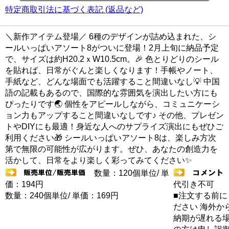
特定商取引法に基づく表記 (返品など)
＼新作アイテム登場／ 6種のデザインが詰め込まれた、シ
ールいっぱいアソート8がついに登場！2月上旬に納品予定
で、サイズは約H20.2ｘW10.5cm。🎉 色とりどりのシール
を貼れば、日常がぐんと楽しくなります！手帳やノート、
手紙など、どんな場面でも活躍すること間違いなし💡 中国
語の記載もあるので、国際的な雰囲気を演出したい方にも
ぴったりです🌏 個性をアピールしながら、コミュニケーシ
ョン力もアップすること間違いなしです♪ その他、プレゼン
トやDIYにも最適！身近な人へのサプライズ演出にもぜひご
利用ください🎁 シールいっぱいアソート8は、楽しみ方次
第で無限の可能性が広がります。ぜひ、あなたの創造力を
活かして、日常をより楽しく彩ってみてください✨
数量：120個単位/ 単
価：194円
代引き不可
数量：240個単位/ 単価：169円
■注文する前に
ださい 海外か
納期が遅れる場