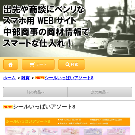
カート
検索
ホーム
＞
雑貨
＞
シールいっぱいアソート8
前の商品へ
次の商品へ
シールいっぱいアソート8