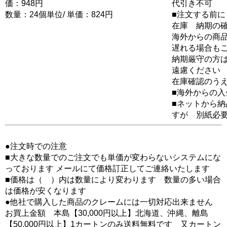
価：948円
代引き不可
数量：24個単位/ 単価：824円
■注文する前に
在庫 納期の
海外からの商品
遅れる場合も
納期厳守の方
遠慮ください
在庫確認のう
■海外からの
■ネットから
すが 別紙必
●注文時での注意
■大きな数量でのご注文でも単価が変わらないシステムにな
っております メールにて価格訂正してご連絡いたします
■価格は（ ）内は数量により変わります 数量の多い場合
は価格が安くなります
●他社で購入した商品のクレームには一切対応出来ません
お買上金額 本島【30,000円以上】北海道、沖縄、離島
【50,000円以上】1カートンのみ送料無料です 又カートン