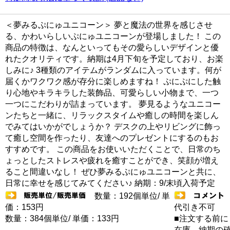
＜夢みるぷにゅユニコーン＞ 夢と魔法の世界を感じさせ
る、かわいらしいぷにゅユニコーンが登場しました！ この
商品の特徴は、なんといってもその愛らしいデザインと優
れたクオリティです。納期は4月下旬を予定しており、お楽
しみに♪ 3種類のアイテムがランダムに入っています。何が
届くかワクワク感が存分に楽しめますね！ ぷにぷにした触
り心地やキラキラした装飾品、可愛らしい小物まで、一つ
一つにこだわりが詰まっています。 夢見るようなユニコー
ンたちと一緒に、リラックスタイムや癒しの時間を楽しん
でみてはいかがでしょうか？ デスクの上やリビングに飾っ
て癒し空間を作ったり、友達へのプレゼントにするのもお
すすめです。 この商品をお使いいただくことで、日常のち
ょっとしたストレスや疲れを癒すことができ、笑顔が増え
ること間違いなし！ ぜひ夢みるぷにゅユニコーンと共に、
日常に幸せを感じてみてください♪ 納期：9/末頃入荷予定
数量：192個単位/ 単
価：153円
代引き不可
数量：384個単位/ 単価：133円
■注文する前に
在庫 納期の