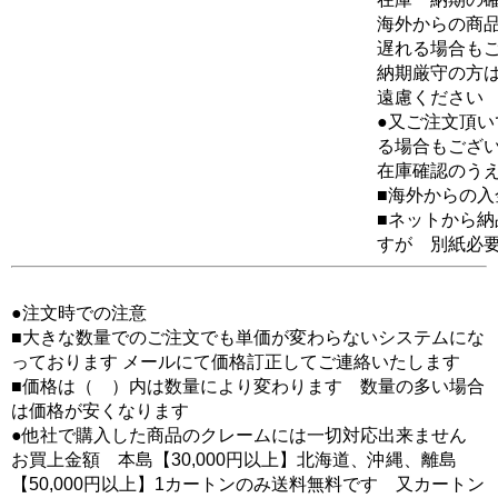
海外からの商品
遅れる場合も
納期厳守の方
遠慮ください
●又ご注文頂
る場合もござ
在庫確認のう
■海外からの
■ネットから
すが 別紙必
●注文時での注意
■大きな数量でのご注文でも単価が変わらないシステムにな
っております メールにて価格訂正してご連絡いたします
■価格は（ ）内は数量により変わります 数量の多い場合
は価格が安くなります
●他社で購入した商品のクレームには一切対応出来ません
お買上金額 本島【30,000円以上】北海道、沖縄、離島
【50,000円以上】1カートンのみ送料無料です 又カートン