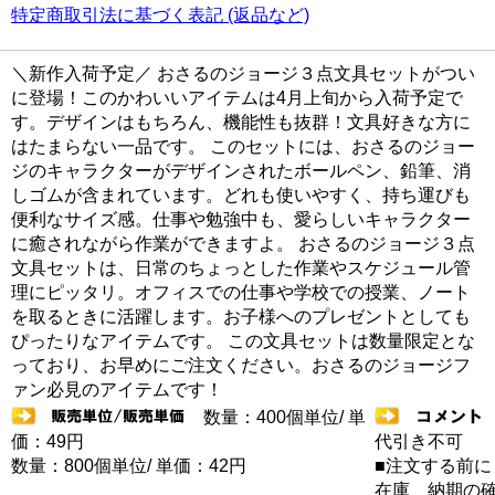
特定商取引法に基づく表記 (返品など)
＼新作入荷予定／ おさるのジョージ３点文具セットがつい
に登場！このかわいいアイテムは4月上旬から入荷予定で
す。デザインはもちろん、機能性も抜群！文具好きな方に
はたまらない一品です。 このセットには、おさるのジョー
ジのキャラクターがデザインされたボールペン、鉛筆、消
しゴムが含まれています。どれも使いやすく、持ち運びも
便利なサイズ感。仕事や勉強中も、愛らしいキャラクター
に癒されながら作業ができますよ。 おさるのジョージ３点
文具セットは、日常のちょっとした作業やスケジュール管
理にピッタリ。オフィスでの仕事や学校での授業、ノート
を取るときに活躍します。お子様へのプレゼントとしても
ぴったりなアイテムです。 この文具セットは数量限定とな
っており、お早めにご注文ください。おさるのジョージフ
ァン必見のアイテムです！
数量：400個単位/ 単
価：49円
代引き不可
数量：800個単位/ 単価：42円
■注文する前に
在庫 納期の