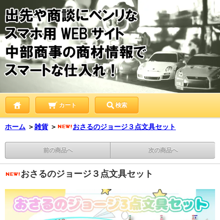
カート
検索
ホーム
＞
雑貨
＞
おさるのジョージ３点文具セット
前の商品へ
次の商品へ
おさるのジョージ３点文具セット