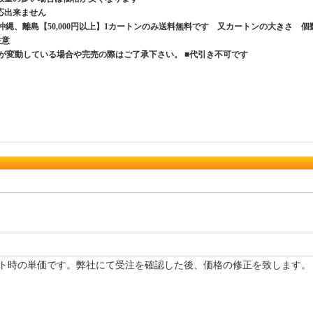
応出来ません
、沖縄、離島【50,000円以上】1カートンのみ送料無料です 又カートンの大きさ 個
ご注意
が変動している場合や完売の際はご了承下さい。 ■代引き不可です
ト時の単価です。弊社にて受注を確認した後、価格の修正を致します。