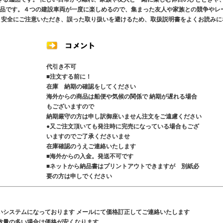
品です。４つの建設車両が一度に楽しめるので、集まった友人や家族との競争やレ
、安全にご注意いただき、誤った取り扱いを避けるため、取扱説明書をよくお読みに
代引き不可
■注文する前に！
在庫 納期の確認をしてください
海外からの商品は船便や気候の関係で 納期が遅れる場合
もございますので
納期厳守の方は申し訳御座いません注文をご遠慮ください
●又ご注文頂いても発注時に完売になっている場合もござ
いますのでご了承くださいませ
在庫確認のうえご連絡いたします
■海外からの入金。発送不可です
■ネットから納品書はプリントアウトできますが 別紙必
要の方は申しでください
いシステムになっております メールにて価格訂正してご連絡いたします
数量の多い場合は価格が安くなります