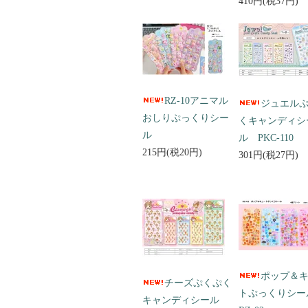
410円(税37円)
RZ-10アニマル
ジュエル
おしりぷっくりシー
くキャンディシ
ル
ル PKC-110
215円(税20円)
301円(税27円)
ポップ＆
チーズぷくぷく
トぷっくりシ
キャンディシール