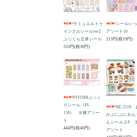
サミュエルトゥ
シールい
インクルシールver2
アソート10
ぷっくら立体シール
213円(税19円)
333円(税30円)
PIYOMIぷっく
りシール（PI-
BE-2118
138） ８種アソー
かぷにぷにわん
ト
んシール２P 
444円(税40円)
アソート