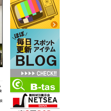
る
旋
設
。
、