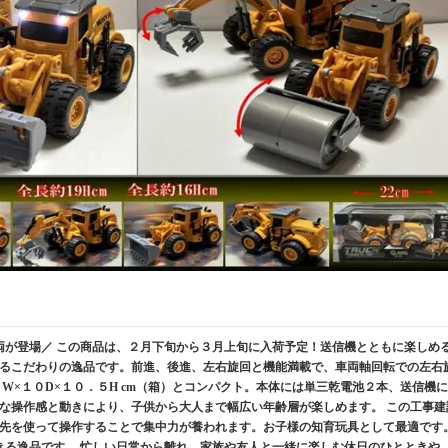
両が登場／ この商品は、２月下旬から３月上旬に入荷予定！送信機とともに楽しめ
るこだわりの逸品です。前進、後進、左右旋回と機能満載で、車両軸回転での左右
W×１０D×１０．５H cm（箱）とコンパクト。本体には単三乾電池２本、送信機に
な操作感と動きにより、子供から大人まで幅広い年齢層が楽しめます。 この工事建
先を使って操作することで集中力が養われます。お子様の知育玩具として最適です
きる逸品です。 忙しい日常から離れ、家族や友人と一緒に楽しむ休日のひとときや