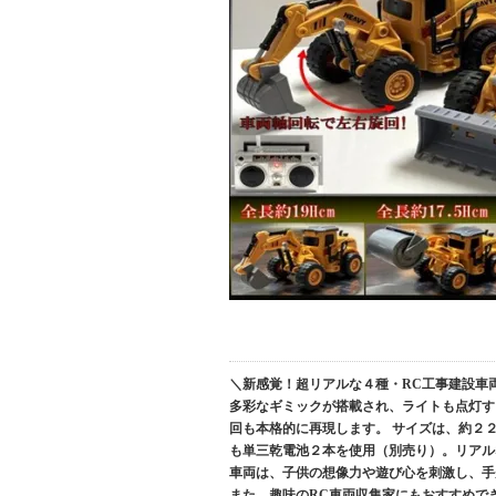
＼新感覚！超リアルな４種・RC工事建設車
多彩なギミックが搭載され、ライトも点灯す
回も本格的に再現します。 サイズは、約２２
も単三乾電池２本を使用（別売り）。リアル
車両は、子供の想像力や遊び心を刺激し、手
また、趣味のRC車両収集家にもおすすめで