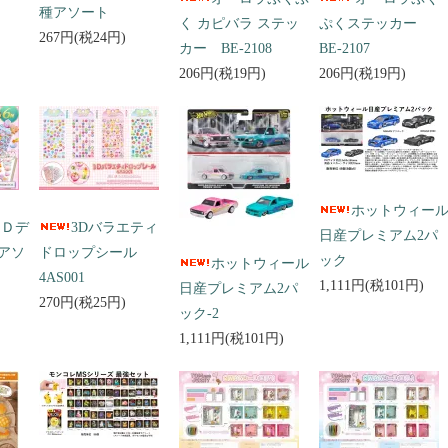
種アソート
く カピバラ ステッ
ぷくステッカー
267円(税24円)
カー BE-2108
BE-2107
206円(税19円)
206円(税19円)
ホットウィー
３Ｄデ
3Dバラエティ
日産プレミアム2パ
アソ
ドロップシール
ック
ホットウィール
4AS001
1,111円(税101円)
日産プレミアム2パ
270円(税25円)
ック-2
1,111円(税101円)