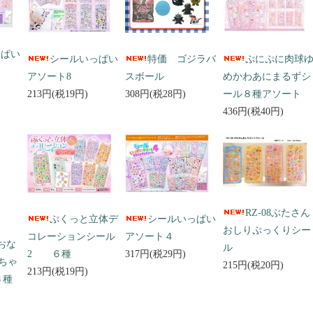
っぱい
シールいっぱい
特価 ゴジラバ
ぷにぷに肉球
アソート8
スボール
めかわあにまるずシ
213円(税19円)
308円(税28円)
ール８種アソート
436円(税40円)
RZ-08ぶたさん
ぷくっと立体デ
シールいっぱい
おしりぷっくりシー
コレーションシール
アソート４
 おな
ル
2 ６種
317円(税29円)
ちゃ
215円(税20円)
213円(税19円)
３種