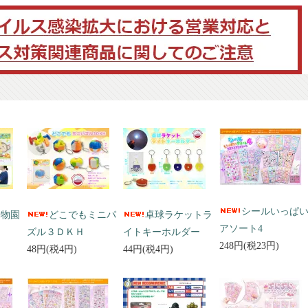
シールいっぱ
動物園
どこでもミニパ
卓球ラケットラ
アソート4
ズル３ＤＫＨ
イトキーホルダー
248円(税23円)
48円(税4円)
44円(税4円)