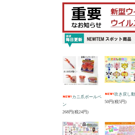
吹き戻し
カニ爪ボールペ
50円(税5円)
ン
268円(税24円)