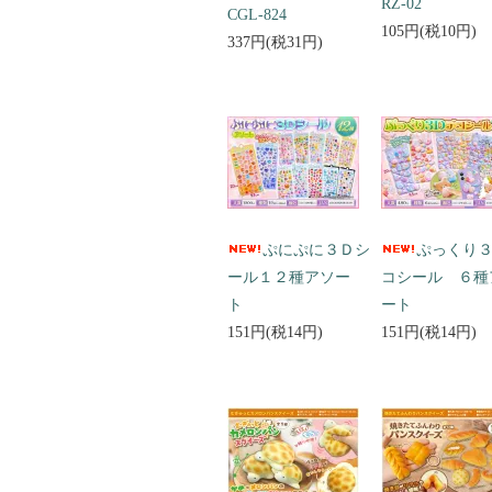
RZ-02
CGL-824
105円(税10円)
337円(税31円)
ぷにぷに３Ｄシ
ぷっくり
ール１２種アソー
コシール ６種
ト
ート
151円(税14円)
151円(税14円)