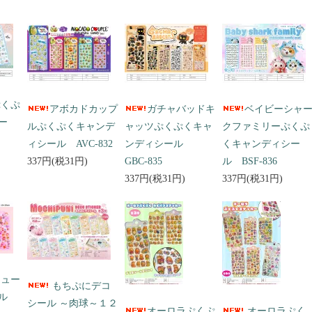
ぷくぷ
アボカドカップ
ガチャバッドキ
ベイビーシャ
ー
ルぷくぷくキャンデ
ャッツぷくぷくキャ
クファミリーぷくぷ
ィシール AVC-832
ンディシール
くキャンディシー
337円(税31円)
GBC-835
ル BSF-836
337円(税31円)
337円(税31円)
キュー
もちぷにデコ
ール
シール ～肉球～１２
オーロラぷくぷ
オーロラぷく