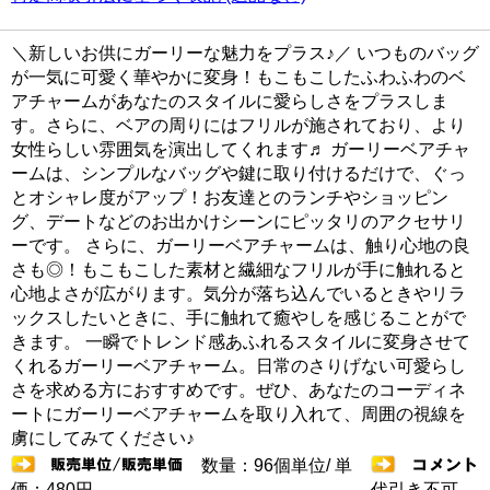
＼新しいお供にガーリーな魅力をプラス♪／ いつものバッグ
が一気に可愛く華やかに変身！もこもこしたふわふわのベ
アチャームがあなたのスタイルに愛らしさをプラスしま
す。さらに、ベアの周りにはフリルが施されており、より
女性らしい雰囲気を演出してくれます♬ ガーリーベアチャ
ームは、シンプルなバッグや鍵に取り付けるだけで、ぐっ
とオシャレ度がアップ！お友達とのランチやショッピン
グ、デートなどのお出かけシーンにピッタリのアクセサリ
ーです。 さらに、ガーリーベアチャームは、触り心地の良
さも◎！もこもこした素材と繊細なフリルが手に触れると
心地よさが広がります。気分が落ち込んでいるときやリラ
ックスしたいときに、手に触れて癒やしを感じることがで
きます。 一瞬でトレンド感あふれるスタイルに変身させて
くれるガーリーベアチャーム。日常のさりげない可愛らし
さを求める方におすすめです。ぜひ、あなたのコーディネ
ートにガーリーベアチャームを取り入れて、周囲の視線を
虜にしてみてください♪
数量：96個単位/ 単
価：480円
代引き不可