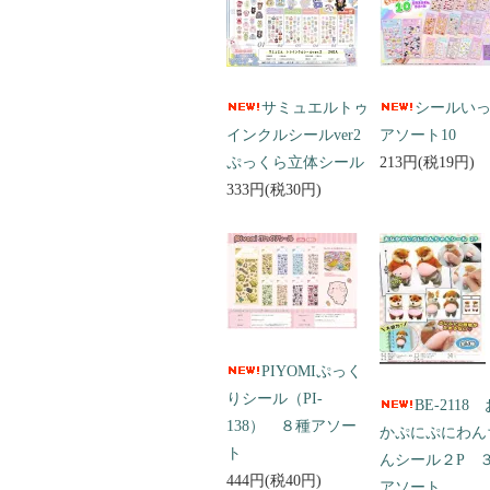
サミュエルトゥ
シールい
インクルシールver2
アソート10
ぷっくら立体シール
213円(税19円)
333円(税30円)
PIYOMIぷっく
りシール（PI-
BE-2118
138） ８種アソー
かぷにぷにわん
ト
んシール２P 
444円(税40円)
アソート