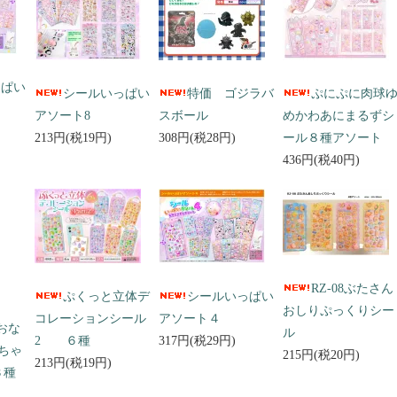
っぱい
シールいっぱい
特価 ゴジラバ
ぷにぷに肉球
アソート8
スボール
めかわあにまるずシ
213円(税19円)
308円(税28円)
ール８種アソート
436円(税40円)
RZ-08ぶたさん
ぷくっと立体デ
シールいっぱい
おしりぷっくりシー
コレーションシール
アソート４
 おな
ル
2 ６種
317円(税29円)
ちゃ
215円(税20円)
213円(税19円)
３種