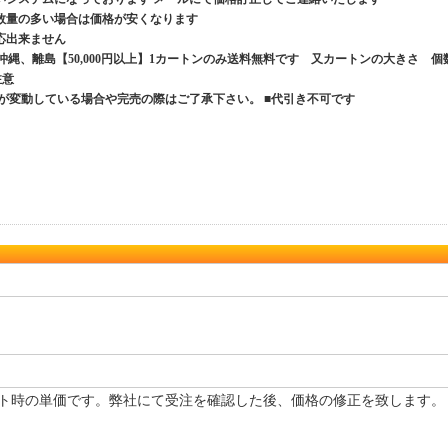
数量の多い場合は価格が安くなります
応出来ません
、沖縄、離島【50,000円以上】1カートンのみ送料無料です 又カートンの大きさ 個
ご注意
が変動している場合や完売の際はご了承下さい。 ■代引き不可です
ト時の単価です。弊社にて受注を確認した後、価格の修正を致します。