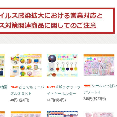
シールいっぱ
動物園
どこでもミニパ
卓球ラケットラ
アソート4
ズル３ＤＫＨ
イトキーホルダー
248円(税23円)
48円(税4円)
44円(税4円)