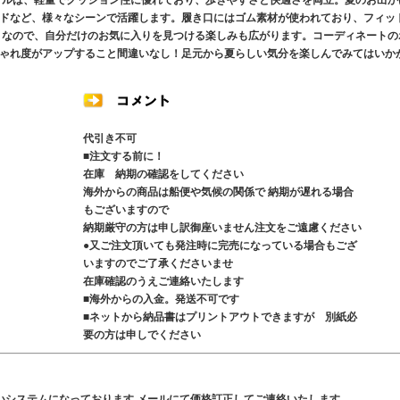
ンダルは、軽量でクッション性に優れており、歩きやすさと快適さを両立。夏のお出か
ドなど、様々なシーンで活躍します。履き口にはゴム素材が使われており、フィッ
トなので、自分だけのお気に入りを見つける楽しみも広がります。コーディネートの
ゃれ度がアップすること間違いなし！足元から夏らしい気分を楽しんでみてはいか
代引き不可
■注文する前に！
在庫 納期の確認をしてください
海外からの商品は船便や気候の関係で 納期が遅れる場合
もございますので
納期厳守の方は申し訳御座いません注文をご遠慮ください
●又ご注文頂いても発注時に完売になっている場合もござ
いますのでご了承くださいませ
在庫確認のうえご連絡いたします
■海外からの入金。発送不可です
■ネットから納品書はプリントアウトできますが 別紙必
要の方は申しでください
いシステムになっております メールにて価格訂正してご連絡いたします