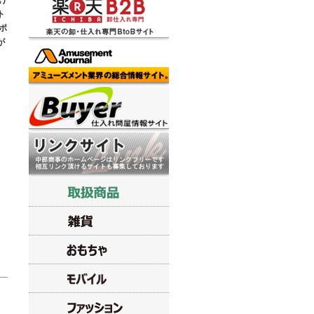
け
ト
ポ
が