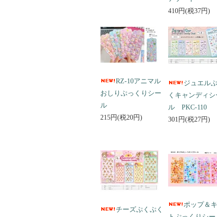
410円(税37円)
RZ-10アニマル
ジュエル
おしりぷっくりシー
くキャンディシ
ル
ル PKC-110
215円(税20円)
301円(税27円)
ポップ＆
チーズぷくぷく
トぷっくりシ