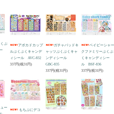
ぷくぷ
アボカドカップ
ガチャバッドキ
ベイビーシャ
ー
ルぷくぷくキャンデ
ャッツぷくぷくキャ
クファミリーぷくぷ
ィシール AVC-832
ンディシール
くキャンディシー
337円(税31円)
GBC-835
ル BSF-836
337円(税31円)
337円(税31円)
キュー
もちぷにデコ
ール