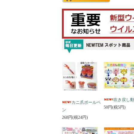
吹き戻し
カニ爪ボールペ
50円(税5円)
ン
268円(税24円)