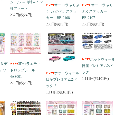
シール ～肉球～１２
オーロラぷくぷ
オーロラぷく
種アソート
く カピバラ ステッ
ぷくステッカー
267円(税24円)
カー BE-2108
BE-2107
206円(税19円)
206円(税19円)
ホットウィー
３Ｄデ
3Dバラエティ
日産プレミアム2パ
アソ
ドロップシール
ック
ホットウィール
4AS001
1,111円(税101円)
日産プレミアム2パ
270円(税25円)
ック-2
1,111円(税101円)