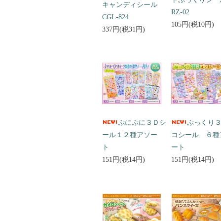
キャンディシール
RZ-02
CGL-824
105円(税10円)
337円(税31円)
ぷにぷに３Ｄシ
ぷっくり
ール１２種アソー
コシール ６種
ト
ート
151円(税14円)
151円(税14円)