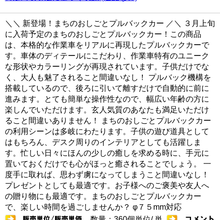
＼＼ 新登場！まちのおしごとプルバックカー ／＼ ３月上旬
に入荷予定のまちのおしごとプルバックカー！この商品
は、本格的な作業車をリアルに再現したプルバックカーで
す。車体のディテールにこだわり、作業車特有のユニーク
な形状やカラーリングが再現されています。子供だけでな
く、大人も魅了されること間違いなし！ プルバック機構を
搭載しているので、後ろに引いて離すだけで自動的に前に
進みます。とても簡単な操作性なので、幅広い年齢の方に
楽しんでいただけます。玄人気質のあなたも満足いただけ
ること間違いありません！ まちのおしごとプルバックカー
の利用シーンは多岐にわたります。子供の遊び道具として
はもちろん、デスク周りのインテリアとしても活躍しま
す。忙しい日々にほんの少しの癒しを求める時に、手元に
置いておくだけでも心がほっと癒されることでしょう。 一
度手に取れば、思わず虜になってしまうこと間違いなし！
プレゼントとしても最適です。お子様へのご褒美や友人へ
の贈り物にも最適です。まちのおしごとプルバックカー
で、楽しい時間を過ごしませんか？ φ７５mm対応
数量：360個単位/ 単