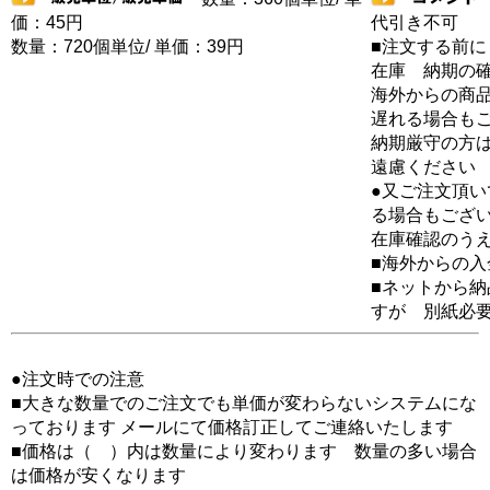
価：45円
代引き不可
数量：720個単位/ 単価：39円
■注文する前に
在庫 納期の
海外からの商品
遅れる場合も
納期厳守の方
遠慮ください
●又ご注文頂
る場合もござ
在庫確認のう
■海外からの
■ネットから
すが 別紙必
●注文時での注意
■大きな数量でのご注文でも単価が変わらないシステムにな
っております メールにて価格訂正してご連絡いたします
■価格は（ ）内は数量により変わります 数量の多い場合
は価格が安くなります