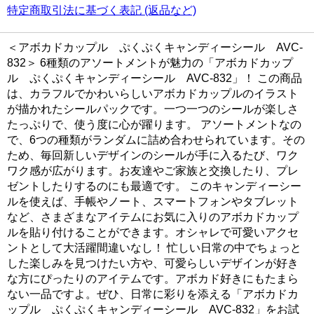
特定商取引法に基づく表記 (返品など)
＜アボカドカップル ぷくぷくキャンディーシール AVC-
832＞ 6種類のアソートメントが魅力の「アボカドカップ
ル ぷくぷくキャンディーシール AVC-832」！ この商品
は、カラフルでかわいらしいアボカドカップルのイラスト
が描かれたシールパックです。一つ一つのシールが楽しさ
たっぷりで、使う度に心が躍ります。 アソートメントなの
で、6つの種類がランダムに詰め合わせられています。その
ため、毎回新しいデザインのシールが手に入るたび、ワク
ワク感が広がります。お友達やご家族と交換したり、プレ
ゼントしたりするのにも最適です。 このキャンディーシー
ルを使えば、手帳やノート、スマートフォンやタブレット
など、さまざまなアイテムにお気に入りのアボカドカップ
ルを貼り付けることができます。オシャレで可愛いアクセ
ントとして大活躍間違いなし！ 忙しい日常の中でちょっと
した楽しみを見つけたい方や、可愛らしいデザインが好き
な方にぴったりのアイテムです。アボカド好きにもたまら
ない一品ですよ。ぜひ、日常に彩りを添える「アボカドカ
ップル ぷくぷくキャンディーシール AVC-832」をお試