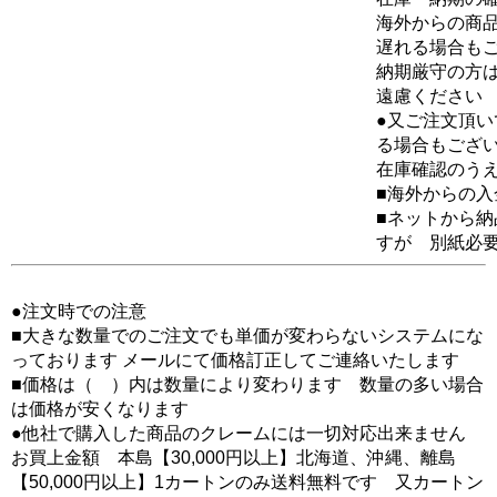
海外からの商品
遅れる場合も
納期厳守の方
遠慮ください
●又ご注文頂
る場合もござ
在庫確認のう
■海外からの
■ネットから
すが 別紙必
●注文時での注意
■大きな数量でのご注文でも単価が変わらないシステムにな
っております メールにて価格訂正してご連絡いたします
■価格は（ ）内は数量により変わります 数量の多い場合
は価格が安くなります
●他社で購入した商品のクレームには一切対応出来ません
お買上金額 本島【30,000円以上】北海道、沖縄、離島
【50,000円以上】1カートンのみ送料無料です 又カートン