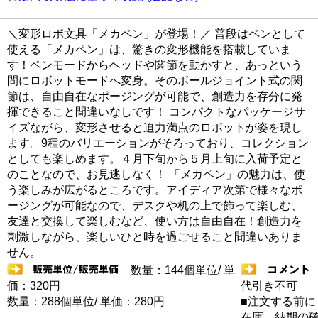
＼変形ロボ文具「メカペン」が登場！／ 普段はペンとして
使える「メカペン」は、驚きの変形機能を搭載していま
す！ペンモードからヘッドや関節を動かすと、あっという
間にロボットモードへ変身。そのボールジョイント式の関
節は、自由自在なポージングが可能で、創造力を存分に発
揮できること間違いなしです！ コンパクトなパッケージサ
イズながら、変形させると迫力満点のロボットが姿を現し
ます。9種のバリエーションがそろっており、コレクション
としても楽しめます。４月下旬から５月上旬に入荷予定と
のことなので、お見逃しなく！ 「メカペン」の魅力は、使
う楽しみが広がるところです。アイディア次第で様々なポ
ージングが可能なので、デスクや机の上で飾って楽しむ、
友達と交換して楽しむなど、使い方は自由自在！創造力を
刺激しながら、楽しいひと時を過ごせること間違いありま
せん。
数量：144個単位/ 単
価：320円
代引き不可
数量：288個単位/ 単価：280円
■注文する前に
在庫 納期の