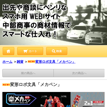
カート
検索
ホーム
＞
雑貨
＞
変形ロボ文具「メカペン」
前の商品へ
次の商品へ
変形ロボ文具「メカペン」