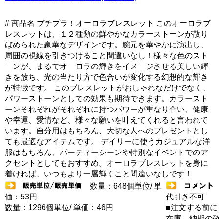
# 商品名 プチプラ！オーロラブレスレット このオーロラブ
レスレットは、１２種類の鮮やかなカラーストーンが散り
ばめられた豪華なデザインです。腕元を華やかに演出し、
周囲の視線を引きつけること間違いなし！様々な色のスト
ーンが、まるでオーロラの輝きをイメージさせる美しい輝
きを放ち、光の当たり方で色合いが変化する幻想的な輝き
が特徴です。 このブレスレットがおしゃれなだけでなく、
パワーストーンとしての効果も期待できます。カラースト
ーンそれぞれがそれぞれに持つパワーが重なり合い、健康
や幸運、愛情など、様々な願いを叶えてくれると言われて
います。自分用はもちろん、大切な人へのプレゼントとし
ても最適なアイテムです。 デイリーに使うカジュアルな洋
服はもちろん、パーティーシーンや特別なイベントでのア
クセントとしてもおすすめ。オーロラブレスレットを身に
着ければ、いつもより一層輝くこと間違いなしです！
数量：648個単位/ 単
価：53円
代引き不可
数量：1296個単位/ 単価：46円
■注文する前に
在庫 納期の