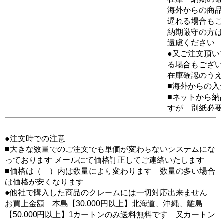
海外からの商品
遅れる場合も
納期厳守の方
遠慮ください
●又ご注文頂
る場合もござ
在庫確認のう
■海外からの
■ネットから
すが 別紙必
●注文時での注意
■大きな数量でのご注文でも単価が変わらないシステムにな
っております メールにて価格訂正してご連絡いたします
■価格は（ ）内は数量により変わります 数量の多い場合
は価格が安くなります
●他社で購入した商品のクレームには一切対応出来ません
お買上金額 本島【30,000円以上】北海道、沖縄、離島
【50,000円以上】1カートンのみ送料無料です 又カートン