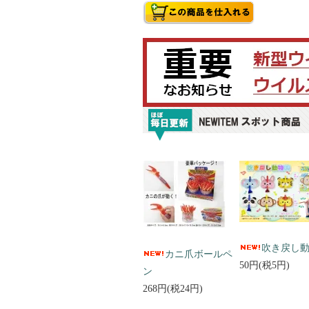
吹き戻し
カニ爪ボールペ
50円(税5円)
ン
268円(税24円)