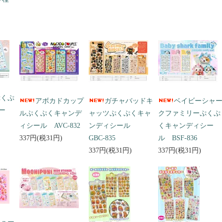
ぷくぷ
アボカドカップ
ガチャバッドキ
ベイビーシャ
ー
ルぷくぷくキャンデ
ャッツぷくぷくキャ
クファミリーぷくぷ
ィシール AVC-832
ンディシール
くキャンディシー
337円(税31円)
GBC-835
ル BSF-836
337円(税31円)
337円(税31円)