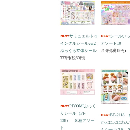
サミュエルトゥ
シールい
インクルシールver2
アソート10
ぷっくら立体シール
213円(税19円)
333円(税30円)
PIYOMIぷっく
りシール（PI-
BE-2118
138） ８種アソー
かぷにぷにわん
ト
んシール２P 