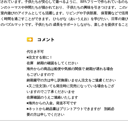
慮されています。子供たちが安心して遊べるように、 BPAフリーで作られているのも
インのトーマスや仲間たちが描かれており、 子供たちの興味を引きつけます。 この
 室内遊びのアイテムとしても活躍します。リビングや子供部屋、 保育園などで活
しく時間を過ごすことができます。 ひらがな（あいうえお）を学びたい、日常の遊
りのパズルマットです。子供たちの 成長をサポートしながら、楽しさを提供するこ
代引き不可
■注文する前に！
在庫 納期の確認をしてください
海外からの商品は船便や気候の関係で 納期が遅れる場合
もございますので
納期厳守の方は申し訳御座いません注文をご遠慮ください
●又ご注文頂いても発注時に完売になっている場合もござ
いますのでご了承くださいませ
在庫確認のうえご連絡いたします
■海外からの入金。発送不可です
■ネットから納品書はプリントアウトできますが 別紙必
要の方は申しでください