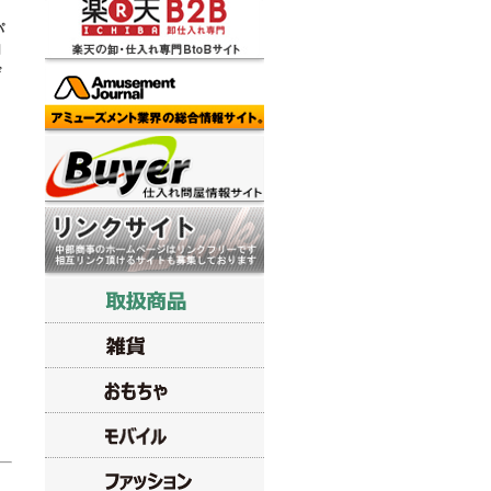
パ
用
び
と