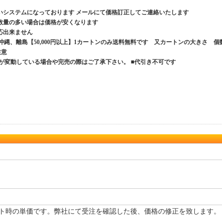
いシステムになっております メールにて価格訂正してご連絡いたします
数量の多い場合は価格が安くなります
応出来ません
、沖縄、離島【50,000円以上】1カートンのみ送料無料です 又カートンの大きさ 個
ご注意
が変動している場合や完売の際はご了承下さい。 ■代引き不可です
ト時の単価です。弊社にて受注を確認した後、価格の修正を致します。