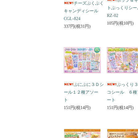
ポップ＆
チーズぷくぷく
トぷっくりシ
キャンディシール
RZ-02
CGL-824
105円(税10円)
337円(税31円)
ぷにぷに３Ｄシ
ぷっくり
ール１２種アソー
コシール ６種
ト
ート
151円(税14円)
151円(税14円)