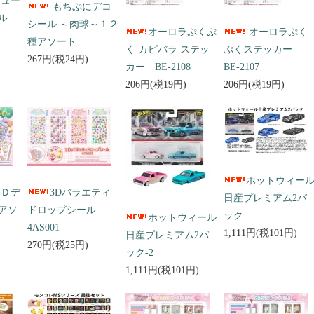
キュー
もちぷにデコ
ール
シール ～肉球～１２
オーロラぷくぷ
オーロラぷく
種アソート
く カピバラ ステッ
ぷくステッカー
267円(税24円)
カー BE-2108
BE-2107
206円(税19円)
206円(税19円)
ホットウィー
３Ｄデ
3Dバラエティ
日産プレミアム2パ
アソ
ドロップシール
ック
ホットウィール
4AS001
1,111円(税101円)
日産プレミアム2パ
270円(税25円)
ック-2
1,111円(税101円)