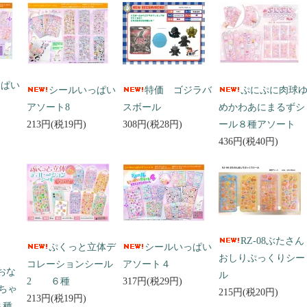
っぱい
シールいっぱい
特価 ゴジラバ
ぷにぷに肉球
アソート8
スボール
めかわあにまるずシ
213円(税19円)
308円(税28円)
ール８種アソート
436円(税40円)
RZ-08ぶたさん
ぷくっと立体デ
シールいっぱい
おしりぷっくりシー
コレーションシール
アソート４
 おな
ル
2 ６種
317円(税29円)
ちゃ
215円(税20円)
213円(税19円)
３種