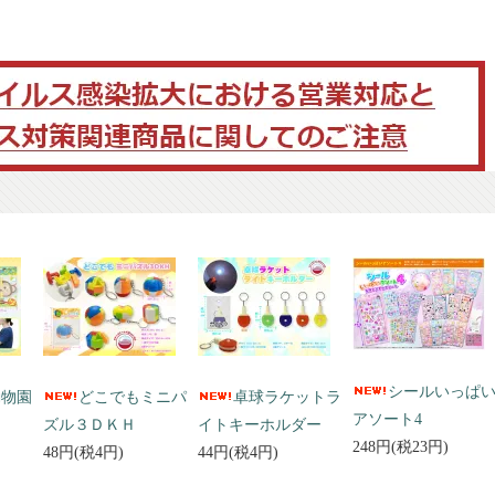
シールいっぱ
動物園
どこでもミニパ
卓球ラケットラ
アソート4
ズル３ＤＫＨ
イトキーホルダー
248円(税23円)
48円(税4円)
44円(税4円)