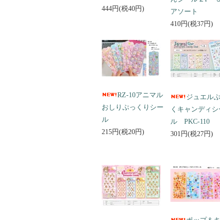
444円(税40円)
アソート
410円(税37円)
RZ-10アニマル
ジュエル
おしりぷっくりシー
くキャンディシ
ル
ル PKC-110
215円(税20円)
301円(税27円)